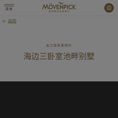
跳
至
菜单
主
返回
要
内
容
金兰瑞享度假村
海边三卧室池畔别墅