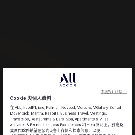
不接受并继续 →
Cookie 與個人資料
在 ALL, hotelF1, ibis, Pullman, Novotel, Mercure, MGallery, Sofitel,
Movenpick, Mantra, Resorts, Business Travel, Meetings,
Travelpros, Restaurants & Bars, Spa, Apartments & Villas,
Activities & Events, Limitless Experiences 和 Hera 网站上，
雅高及
其合作伙伴
希望在您的设备上存储和检索信息，以便：