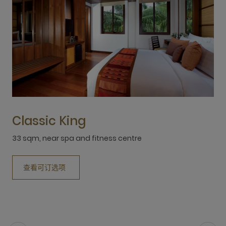
Classic King
33 sqm, near spa and fitness centre
T
j
查看可订选项