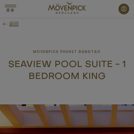
跳
至
菜单
主
返回
要
内
容
MÖVENPICK PHUKET BANGTAO
SEAVIEW POOL SUITE - 1
BEDROOM KING