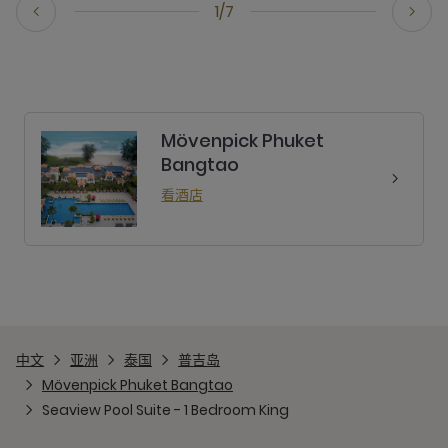
1/7
Mövenpick Phuket
Bangtao
看酒店
中文
亚洲
泰国
普吉岛
Mövenpick Phuket Bangtao
Seaview Pool Suite - 1 Bedroom King