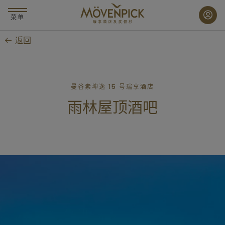
跳
至
菜单
主
返回
要
内
容
曼谷素坤逸 15 号瑞享酒店
雨林屋顶酒吧