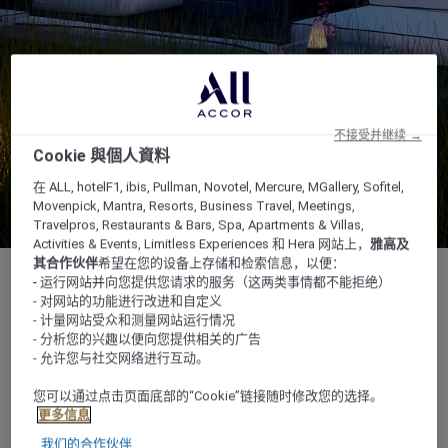
不接受并继续 →
Cookie 與個人資料
在 ALL, hotelF1, ibis, Pullman, Novotel, Mercure, MGallery, Sofitel,
Movenpick, Mantra, Resorts, Business Travel, Meetings,
Travelpros, Restaurants & Bars, Spa, Apartments & Villas,
Activities & Events, Limitless Experiences 和 Hera 网站上，
雅高及
其合作伙伴
希望在您的设备上存储和检索信息，以便：
- 运行网站并向您提供您请求的服务（这两类事情都不能拒绝）
- 对网站的功能进行改进和自定义
- 计量网站受众和测量网站运行情况
Sukhumvit Soi 15 Sukhumvit Road, Klong Toei
- 分析您的兴趣以便向您提供相关的广告
- 允许您与社交网络进行互动。
Nuea Wattana, 10110, bangkok, 泰国
您可以通过点击页面底部的“Cookie”链接随时修改您的选择。
+66 2 119 3100
更多信息
我们的合作伙伴