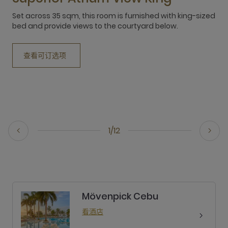
Set across 35 sqm, this room is furnished with king-sized
3
bed and provide views to the courtyard below.
t
查看可订选项
1/12
Mövenpick Cebu
看酒店