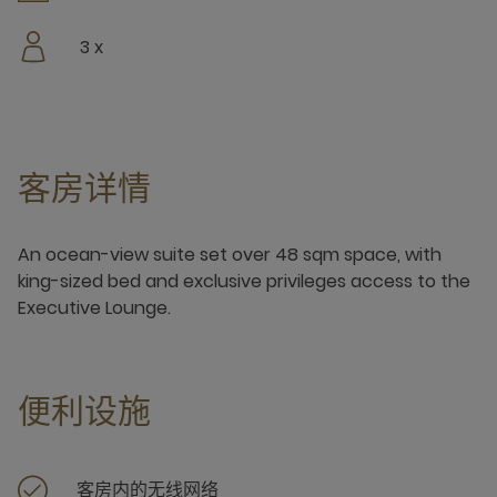
3 x
客房详情
An ocean-view suite set over 48 sqm space, with
king-sized bed and exclusive privileges access to the
Executive Lounge.
便利设施
客房内的无线网络