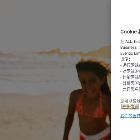
Cooki
在 ALL, hote
Business T
Events, L
以便：
- 运行网
- 对网站
- 计量网
- 分析您
- 允许您
您可以通过
更多信息
我们的合