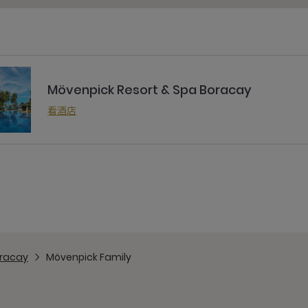
Mövenpick Resort & Spa Boracay
看酒店
oracay
Mövenpick Family