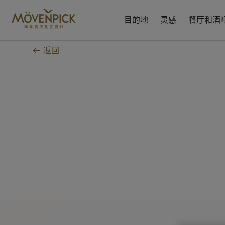
跳
至
目的地
灵感
餐厅和酒
主
要
返回
内
容