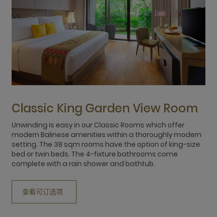
Classic King Garden View Room
Unwinding is easy in our Classic Rooms which offer
U
modern Balinese amenities within a thoroughly modern
o
setting. The 38 sqm rooms have the option of king-size
m
bed or twin beds. The 4-fixture bathrooms come
k
complete with a rain shower and bathtub.
c
查看可订选项