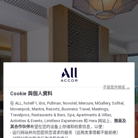
不接受并继续 →
Cookie 與個人資料
在 ALL, hotelF1, ibis, Pullman, Novotel, Mercure, MGallery, Sofitel,
Movenpick, Mantra, Resorts, Business Travel, Meetings,
Travelpros, Restaurants & Bars, Spa, Apartments & Villas,
Activities & Events, Limitless Experiences 和 Hera 网站上，
雅高及
其合作伙伴
希望在您的设备上存储和检索信息，以便：
- 运行网站并向您提供您请求的服务（这两类事情都不能拒绝）