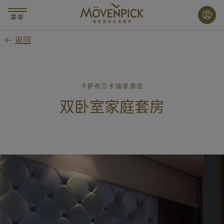
跳
至
菜单
主
返回
要
内
容
卡萨布兰卡瑞享酒店
双卧室家庭套房