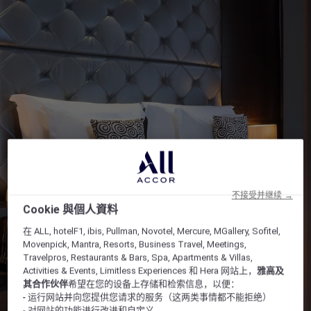
不接受并继续 →
Cookie 與個人資料
在 ALL, hotelF1, ibis, Pullman, Novotel, Mercure, MGallery, Sofitel,
Movenpick, Mantra, Resorts, Business Travel, Meetings,
Travelpros, Restaurants & Bars, Spa, Apartments & Villas,
Activities & Events, Limitless Experiences 和 Hera 网站上，
雅高及
其合作伙伴
希望在您的设备上存储和检索信息，以便：
- 运行网站并向您提供您请求的服务（这两类事情都不能拒绝）
- 对网站的功能进行改进和自定义