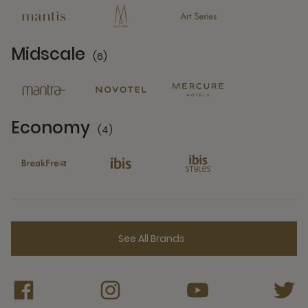
Midscale
(6)
6 Partners
Economy
(4)
4 Partners
See All Brands