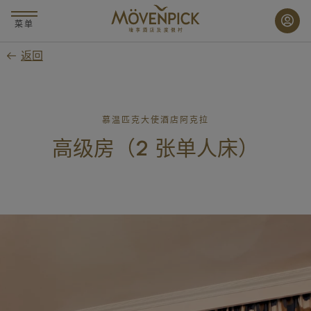
跳
至
菜单
主
返回
要
内
容
慕温匹克大使酒店阿克拉
高级房（2 张单人床）