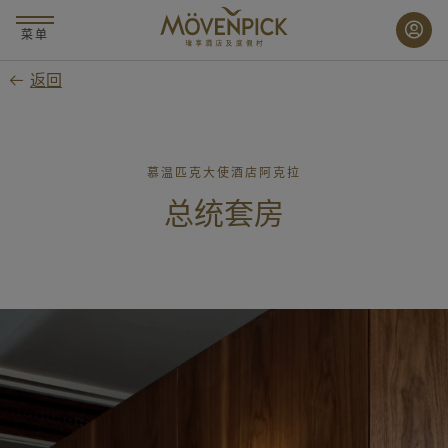
跳
至
菜单
主
返回
要
内
容
慕温匹克大使酒店阿克拉
总统套房