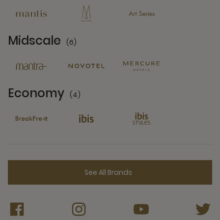
Midscale
(6)
6 Partners
Economy
(4)
4 Partners
See All Brands