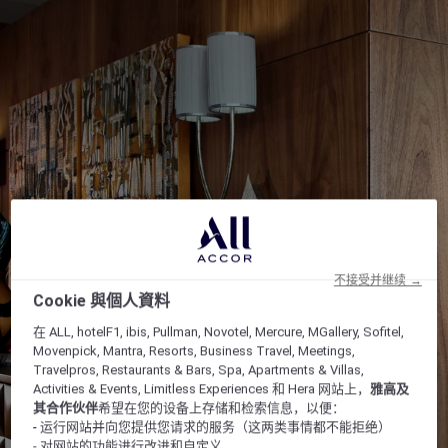
不接受并继续 →
Cookie 與個人資料
在 ALL, hotelF1, ibis, Pullman, Novotel, Mercure, MGallery, Sofitel,
Movenpick, Mantra, Resorts, Business Travel, Meetings,
Travelpros, Restaurants & Bars, Spa, Apartments & Villas,
Activities & Events, Limitless Experiences 和 Hera 网站上，
雅高及
其合作伙伴
希望在您的设备上存储和检索信息，以便：
- 运行网站并向您提供您请求的服务（这两类事情都不能拒绝）
- 对网站的功能进行改进和自定义