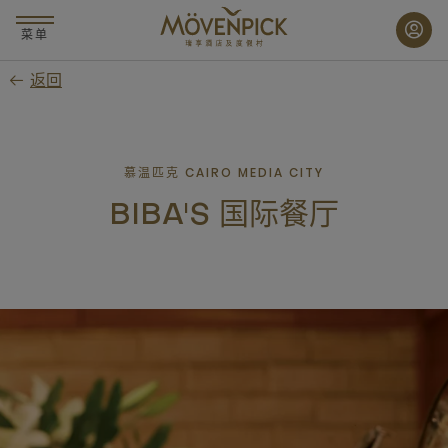
跳
至
菜单
主
返回
要
内
容
慕温匹克 CAIRO MEDIA CITY
BIBA'S 国际餐厅