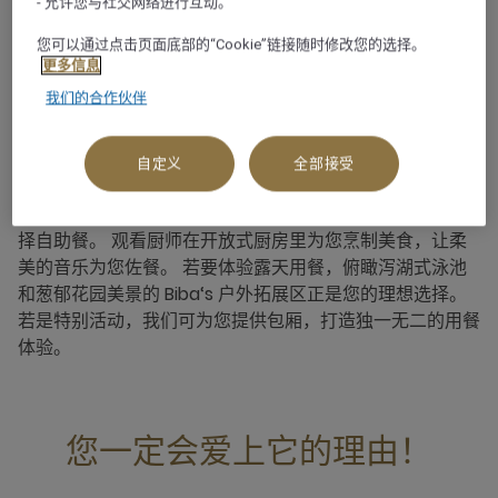
- 允许您与社交网络进行互动。
您可以通过点击页面底部的“Cookie”链接随时修改您的选择。
更多信息
我们的合作伙伴
关于此餐厅
自定义
全部接受
Biba's 餐厅是一家供应早餐、午餐和晚餐的 24 小时营业餐
厅。餐厅提供多种多样的瑞士及国际单点美食，您还可以选
择自助餐。 观看厨师在开放式厨房里为您烹制美食，让柔
美的音乐为您佐餐。 若要体验露天用餐，俯瞰泻湖式泳池
和葱郁花园美景的 Biba‘s 户外拓展区正是您的理想选择。
若是特别活动，我们可为您提供包厢，打造独一无二的用餐
体验。
您一定会爱上它的理由！