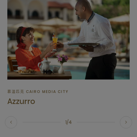
慕温匹克 CAIRO MEDIA CITY
Azzurro
1/4