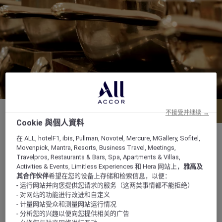
菜单
预订餐位
不接受并继续 →
Cookie 與個人資料
在 ALL, hotelF1, ibis, Pullman, Novotel, Mercure, MGallery, Sofitel,
Movenpick, Mantra, Resorts, Business Travel, Meetings,
Travelpros, Restaurants & Bars, Spa, Apartments & Villas,
Wahat Road, 6th of October City, Opposite
Activities & Events, Limitless Experiences 和 Hera 网站上，
雅高及
其合作伙伴
希望在您的设备上存储和检索信息，以便：
to Mall of Egypt, Elhay Elmotamayez, 12451
- 运行网站并向您提供您请求的服务（这两类事情都不能拒绝）
POB: 39, 12451, cairo, 埃及
- 对网站的功能进行改进和自定义
- 计量网站受众和测量网站运行情况
- 分析您的兴趣以便向您提供相关的广告
+20 2 3855 5001