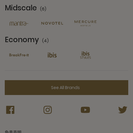
Midscale
(6)
6 Partners
Economy
(4)
4 Partners
See All Brands
免责声明