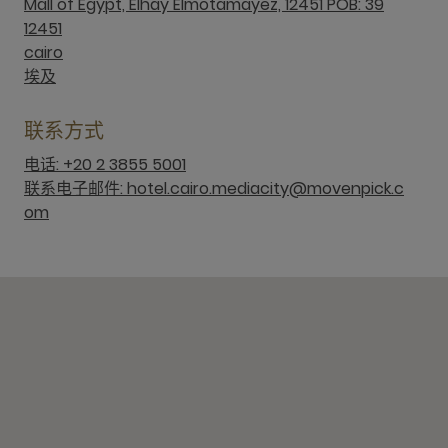
Mall of Egypt, Elhay Elmotamayez, 12451 POB: 39
12451
cairo
埃及
联系方式
电话: +20 2 3855 5001
联系电子邮件: hotel.cairo.mediacity@movenpick.c
om