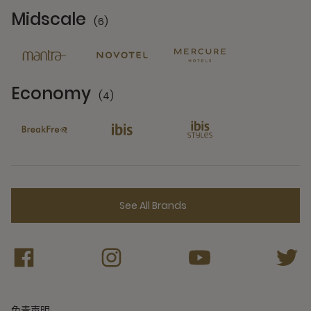
Midscale
(6)
6 Partners
Economy
(4)
4 Partners
See All Brands
免责声明