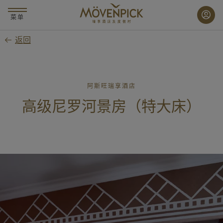
跳
至
菜单
主
返回
要
内
容
阿斯旺瑞享酒店
高级尼罗河景房（特大床）