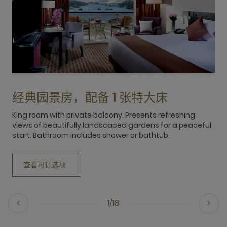
经典园景房，配备 1 张特大床
King room with private balcony. Presents refreshing
T
views of beautifully landscaped gardens for a peaceful
g
start. Bathroom includes shower or bathtub.
s
查看可订选项
1/18