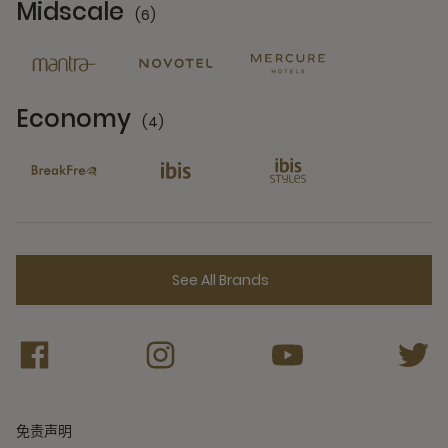
Midscale
(6)
6 Partners
Economy
(4)
4 Partners
See All Brands
免责声明