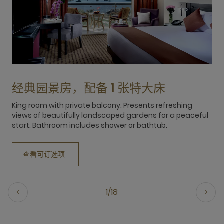
经典园景房，配备 1 张特大床
King room with private balcony. Presents refreshing
T
views of beautifully landscaped gardens for a peaceful
g
start. Bathroom includes shower or bathtub.
s
查看可订选项
1/18