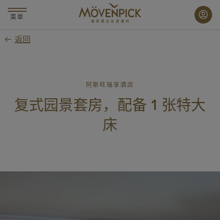
跳
至
菜单
主
返回
要
内
容
阿斯旺瑞享酒店
复式园景套房，配备 1 张特大
床