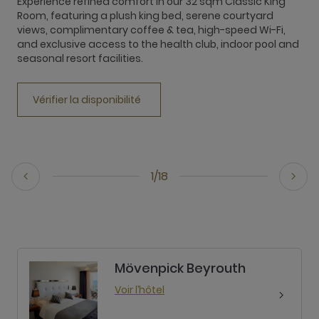
Experience refined comfort in our 32 sqm Classic King
Room, featuring a plush king bed, serene courtyard
R
views, complimentary coffee & tea, high-speed Wi-Fi,
b
and exclusive access to the health club, indoor pool and
t
seasonal resort facilities.
h
M
Vérifier la disponibilité
1/18
Mövenpick Beyrouth
Voir l’hôtel