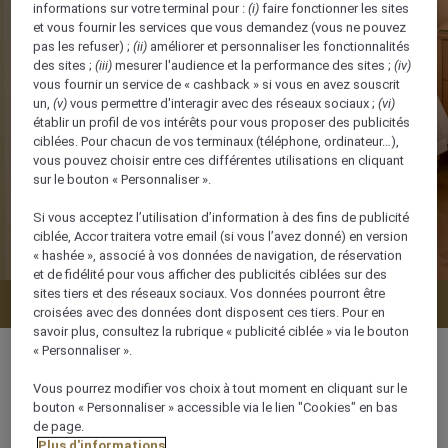
informations sur votre terminal pour :
(i)
faire fonctionner les sites
et vous fournir les services que vous demandez (vous ne pouvez
pas les refuser) ;
(ii)
améliorer et personnaliser les fonctionnalités
des sites ;
(iii)
mesurer l'audience et la performance des sites ;
(iv)
vous fournir un service de « cashback » si vous en avez souscrit
un,
(v)
vous permettre d'interagir avec des réseaux sociaux ;
(vi)
établir un profil de vos intérêts pour vous proposer des publicités
ciblées. Pour chacun de vos terminaux (téléphone, ordinateur…),
vous pouvez choisir entre ces différentes utilisations en cliquant
sur le bouton « Personnaliser ».
Si vous acceptez l’utilisation d’information à des fins de publicité
ciblée, Accor traitera votre email (si vous l’avez donné) en version
« hashée », associé à vos données de navigation, de réservation
et de fidélité pour vous afficher des publicités ciblées sur des
sites tiers et des réseaux sociaux. Vos données pourront être
Vérifier la disponibilité
croisées avec des données dont disposent ces tiers. Pour en
savoir plus, consultez la rubrique « publicité ciblée » via le bouton
« Personnaliser ».
Vous pourrez modifier vos choix à tout moment en cliquant sur le
bouton « Personnaliser » accessible via le lien "Cookies" en bas
66 m²
de page.
Plus d'informations