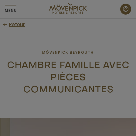
Passer
au
MENU
contenu
Retour
principal
MÖVENPICK BEYROUTH
CHAMBRE FAMILLE AVEC
PIÈCES
COMMUNICANTES