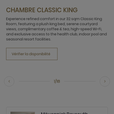
CHAMBRE CLASSIC KING
Experience refined comfort in our 32 sqm Classic King
Room, featuring a plush king bed, serene courtyard
R
views, complimentary coffee & tea, high-speed Wi-Fi,
b
and exclusive access to the health club, indoor pool and
t
seasonal resort facilities.
h
M
Vérifier la disponibilité
1/18