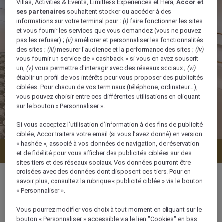
Villas, Activities & Events, Limitless Experiences et Hera,
Accor et
ses partenaires
souhaitent stocker ou accéder à des
informations sur votre terminal pour :
(i)
faire fonctionner les sites
et vous fournir les services que vous demandez (vous ne pouvez
pas les refuser) ;
(ii)
améliorer et personnaliser les fonctionnalités
des sites ;
(iii)
mesurer l'audience et la performance des sites ;
(iv)
vous fournir un service de « cashback » si vous en avez souscrit
un,
(v)
vous permettre d'interagir avec des réseaux sociaux ;
(vi)
établir un profil de vos intérêts pour vous proposer des publicités
ciblées. Pour chacun de vos terminaux (téléphone, ordinateur…),
vous pouvez choisir entre ces différentes utilisations en cliquant
sur le bouton « Personnaliser ».
Si vous acceptez l’utilisation d’information à des fins de publicité
ciblée, Accor traitera votre email (si vous l’avez donné) en version
« hashée », associé à vos données de navigation, de réservation
Vérifier la disponibilité
et de fidélité pour vous afficher des publicités ciblées sur des
sites tiers et des réseaux sociaux. Vos données pourront être
croisées avec des données dont disposent ces tiers. Pour en
savoir plus, consultez la rubrique « publicité ciblée » via le bouton
« Personnaliser ».
34 m²
Vous pourrez modifier vos choix à tout moment en cliquant sur le
bouton « Personnaliser » accessible via le lien "Cookies" en bas