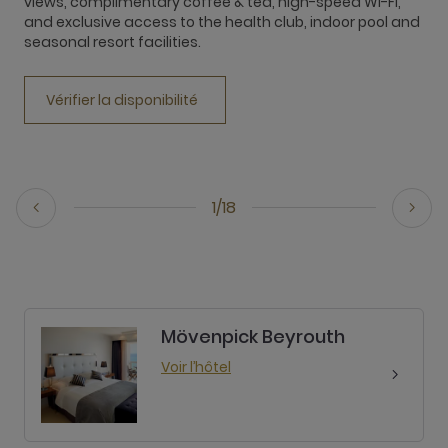
views, complimentary coffee & tea, high-speed Wi-Fi,
b
and exclusive access to the health club, indoor pool and
t
seasonal resort facilities.
h
M
Vérifier la disponibilité
1/18
Mövenpick Beyrouth
Voir l’hôtel