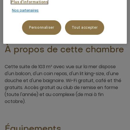
Plus d'informations
Nos partenaires
4 x
Personnaliser
Tout accepter
À propos de cette chambre
Cette suite de 103 m² avec vue sur la mer dispose
d'un balcon, d'un coin repas, d'un lit king-size, d'une
douche et d'une baignoire. Wi-Fi gratuit, café et thé
gratuits. Accès gratuit au club de remise en forme
(toute l'année) et au complexe (de mai à fin
octobre).
Équipements