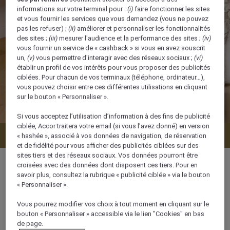
informations sur votre terminal pour :
(i)
faire fonctionner les sites
et vous fournir les services que vous demandez (vous ne pouvez
pas les refuser) ;
(ii)
améliorer et personnaliser les fonctionnalités
des sites ;
(iii)
mesurer l'audience et la performance des sites ;
(iv)
vous fournir un service de « cashback » si vous en avez souscrit
un,
(v)
vous permettre d'interagir avec des réseaux sociaux ;
(vi)
établir un profil de vos intérêts pour vous proposer des publicités
ciblées. Pour chacun de vos terminaux (téléphone, ordinateur…),
vous pouvez choisir entre ces différentes utilisations en cliquant
sur le bouton « Personnaliser ».
Si vous acceptez l’utilisation d’information à des fins de publicité
ciblée, Accor traitera votre email (si vous l’avez donné) en version
Vérifier la disponibilité
« hashée », associé à vos données de navigation, de réservation
et de fidélité pour vous afficher des publicités ciblées sur des
sites tiers et des réseaux sociaux. Vos données pourront être
croisées avec des données dont disposent ces tiers. Pour en
savoir plus, consultez la rubrique « publicité ciblée » via le bouton
« Personnaliser ».
103 m²
Vous pourrez modifier vos choix à tout moment en cliquant sur le
bouton « Personnaliser » accessible via le lien "Cookies" en bas
Vue sur l'océan/la mer
de page.