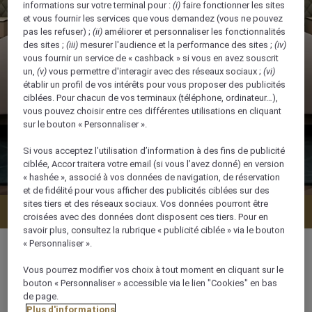
informations sur votre terminal pour :
(i)
faire fonctionner les sites
et vous fournir les services que vous demandez (vous ne pouvez
pas les refuser) ;
(ii)
améliorer et personnaliser les fonctionnalités
des sites ;
(iii)
mesurer l'audience et la performance des sites ;
(iv)
vous fournir un service de « cashback » si vous en avez souscrit
un,
(v)
vous permettre d'interagir avec des réseaux sociaux ;
(vi)
établir un profil de vos intérêts pour vous proposer des publicités
ciblées. Pour chacun de vos terminaux (téléphone, ordinateur…),
vous pouvez choisir entre ces différentes utilisations en cliquant
sur le bouton « Personnaliser ».
Si vous acceptez l’utilisation d’information à des fins de publicité
ciblée, Accor traitera votre email (si vous l’avez donné) en version
« hashée », associé à vos données de navigation, de réservation
et de fidélité pour vous afficher des publicités ciblées sur des
sites tiers et des réseaux sociaux. Vos données pourront être
Vérifier la disponibilité
croisées avec des données dont disposent ces tiers. Pour en
savoir plus, consultez la rubrique « publicité ciblée » via le bouton
« Personnaliser ».
Vous pourrez modifier vos choix à tout moment en cliquant sur le
bouton « Personnaliser » accessible via le lien "Cookies" en bas
62 m²
de page.
Plus d'informations