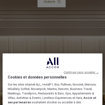
Galerie
Bouton Ouvrir Galerie
Continuer sans accepter →
Cookies et données personnelles
Sur les sites internet ALL, HotelF1, Ibis, Pullman, Novotel, Mercure,
MGallery, Sofitel, Movenpick, Mantra, Resorts, Business Travel,
Meetings, Travelpros, Restaurants & Bars, Spa, Appartements &
Villas, Activities & Events, Limitless Experiences et Hera,
Accor et
ses partenaires
souhaitent stocker ou accéder à des