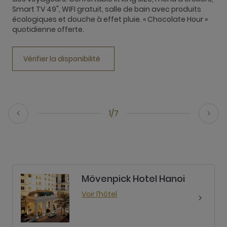
3
Smart TV 49", WIFI gratuit, salle de bain avec produits
d
écologiques et douche à effet pluie. « Chocolate Hour »
d
quotidienne offerte.
p
C
Vérifier la disponibilité
1/7
Mövenpick Hotel Hanoi
Voir l’hôtel