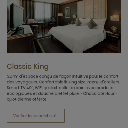
Classic King
32 m² d'espace conçu de façon intuitive pour le confort
des voyageurs. Confortable lit king size, menu d'oreillers,
3
Smart TV 49", WIFI gratuit, salle de bain avec produits
d
écologiques et douche à effet pluie. « Chocolate Hour »
d
quotidienne offerte.
p
C
Vérifier la disponibilité