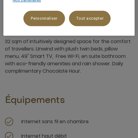
Nos partenaires
Personnaliser
Tout accepter
À propos de cette chambre
32 sqm of intuitively designed space for the comfort
of travellers. Unwind with plush twin beds, pillow
menu, 49" Smart TV, Free Wi-Fi, en suite bathroom
with eco-friendly amenities and rain shower. Daily
complimentary Chocolate Hour.
Équipements
Internet sans fil en chambre
Internet haut débit