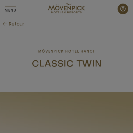
Passer
au
MENU
contenu
Retour
principal
MÖVENPICK HOTEL HANOI
CLASSIC TWIN