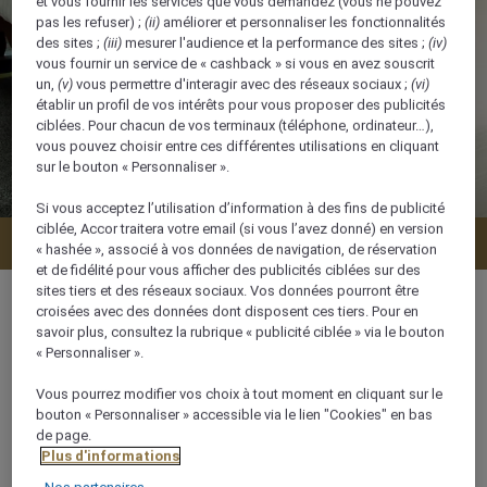
et vous fournir les services que vous demandez (vous ne pouvez
pas les refuser) ;
(ii)
améliorer et personnaliser les fonctionnalités
des sites ;
(iii)
mesurer l'audience et la performance des sites ;
(iv)
vous fournir un service de « cashback » si vous en avez souscrit
un,
(v)
vous permettre d'interagir avec des réseaux sociaux ;
(vi)
établir un profil de vos intérêts pour vous proposer des publicités
ciblées. Pour chacun de vos terminaux (téléphone, ordinateur…),
vous pouvez choisir entre ces différentes utilisations en cliquant
sur le bouton « Personnaliser ».
Si vous acceptez l’utilisation d’information à des fins de publicité
ciblée, Accor traitera votre email (si vous l’avez donné) en version
Vérifier la disponibilité
« hashée », associé à vos données de navigation, de réservation
et de fidélité pour vous afficher des publicités ciblées sur des
sites tiers et des réseaux sociaux. Vos données pourront être
croisées avec des données dont disposent ces tiers. Pour en
savoir plus, consultez la rubrique « publicité ciblée » via le bouton
« Personnaliser ».
32 m²
Vous pourrez modifier vos choix à tout moment en cliquant sur le
bouton « Personnaliser » accessible via le lien "Cookies" en bas
3 x
de page.
Plus d'informations