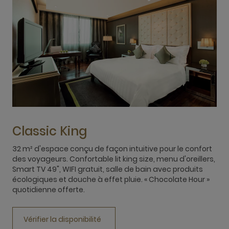
Classic King
32 m² d'espace conçu de façon intuitive pour le confort
U
des voyageurs. Confortable lit king size, menu d'oreillers,
l
Smart TV 49", WIFI gratuit, salle de bain avec produits
a
écologiques et douche à effet pluie. « Chocolate Hour »
é
quotidienne offerte.
N
Vérifier la disponibilité