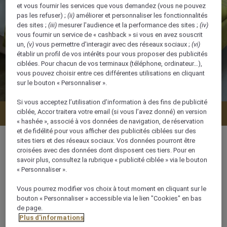
et vous fournir les services que vous demandez (vous ne pouvez
pas les refuser) ;
(ii)
améliorer et personnaliser les fonctionnalités
des sites ;
(iii)
mesurer l'audience et la performance des sites ;
(iv)
vous fournir un service de « cashback » si vous en avez souscrit
un,
(v)
vous permettre d'interagir avec des réseaux sociaux ;
(vi)
établir un profil de vos intérêts pour vous proposer des publicités
ciblées. Pour chacun de vos terminaux (téléphone, ordinateur…),
vous pouvez choisir entre ces différentes utilisations en cliquant
sur le bouton « Personnaliser ».
Si vous acceptez l’utilisation d’information à des fins de publicité
ciblée, Accor traitera votre email (si vous l’avez donné) en version
Vérifier la disponibilité
« hashée », associé à vos données de navigation, de réservation
et de fidélité pour vous afficher des publicités ciblées sur des
sites tiers et des réseaux sociaux. Vos données pourront être
croisées avec des données dont disposent ces tiers. Pour en
savoir plus, consultez la rubrique « publicité ciblée » via le bouton
« Personnaliser ».
73 m²
Vous pourrez modifier vos choix à tout moment en cliquant sur le
bouton « Personnaliser » accessible via le lien "Cookies" en bas
Vue sur la ville
de page.
Plus d'informations