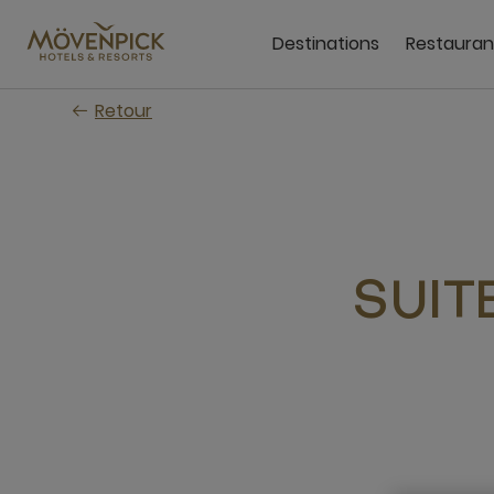
Passer
au
Destinations
Restauran
contenu
principal
Retour
SUIT