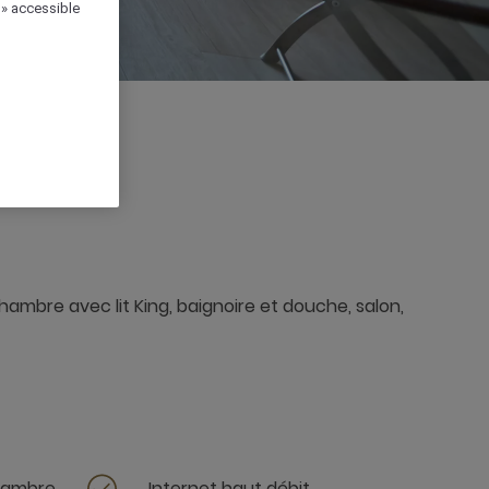
 » accessible
hambre avec lit King, baignoire et douche, salon,
chambre
Internet haut débit