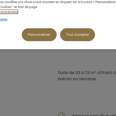
ez modifier vos choix à tout moment en cliquant sur le bouton « Personnaliser
 "Cookies" en bas de page.
nformations
aires
53 m²
Vue sur le lac
3 x
Personnaliser
Tout accepter
Suite de 53 à 73 m² offrant c
balcon ou terrasse.
Internet sans fil en 