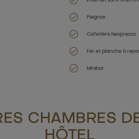
Peignoir
Cafetière Nespresso
Fer et planche à repa
Minibar
RES CHAMBRES DE
HÔTEL