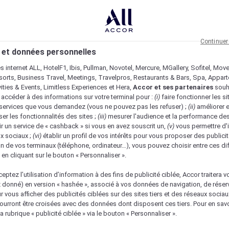
Continuer
 et données personnelles
es internet ALL, HotelF1, Ibis, Pullman, Novotel, Mercure, MGallery, Sofitel, Mov
sorts, Business Travel, Meetings, Travelpros, Restaurants & Bars, Spa, Appar
ivities & Events, Limitless Experiences et Hera,
Accor et ses partenaires
souh
 accéder à des informations sur votre terminal pour :
(i)
faire fonctionner les si
s services que vous demandez (vous ne pouvez pas les refuser) ;
(ii)
améliorer e
er les fonctionnalités des sites ;
(iii)
mesurer l'audience et la performance des
ir un service de « cashback » si vous en avez souscrit un,
(v)
vous permettre d'i
x sociaux ;
(vi)
établir un profil de vos intérêts pour vous proposer des publicit
n de vos terminaux (téléphone, ordinateur…), vous pouvez choisir entre ces di
s en cliquant sur le bouton « Personnaliser ».
eptez l’utilisation d’information à des fins de publicité ciblée, Accor traitera vo
z donné) en version « hashée », associé à vos données de navigation, de réser
ur vous afficher des publicités ciblées sur des sites tiers et des réseaux socia
urront être croisées avec des données dont disposent ces tiers. Pour en savo
a rubrique « publicité ciblée » via le bouton « Personnaliser ».
Vérifier la disponibilité