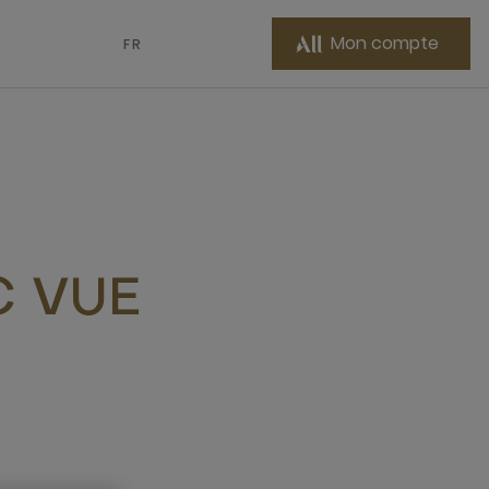
Mon compte
FR
C VUE