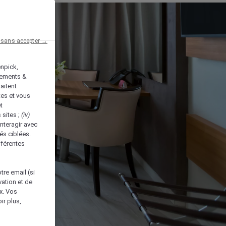
 sans accepter →
enpick,
tements &
aitent
tes et vous
t
 sites ;
(iv)
nteragir avec
és ciblées.
fférentes
tre email (si
vation et de
ux. Vos
ir plus,