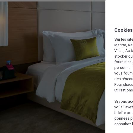
Cookies
Sur les sit
Mantra, Re
Villas, Act
stocker ou
fournir le
personnalis
vous fourn
des réseau
Pour chacu
utilisation
Si vous acc
vous l’ave
fidélité po
données po
consultez l