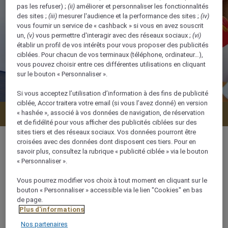
pas les refuser) ;
(ii)
améliorer et personnaliser les fonctionnalités
des sites ;
(iii)
mesurer l'audience et la performance des sites ;
(iv)
vous fournir un service de « cashback » si vous en avez souscrit
un,
(v)
vous permettre d'interagir avec des réseaux sociaux ;
(vi)
établir un profil de vos intérêts pour vous proposer des publicités
ciblées. Pour chacun de vos terminaux (téléphone, ordinateur…),
vous pouvez choisir entre ces différentes utilisations en cliquant
sur le bouton « Personnaliser ».
Si vous acceptez l’utilisation d’information à des fins de publicité
ciblée, Accor traitera votre email (si vous l’avez donné) en version
« hashée », associé à vos données de navigation, de réservation
Vérifier la disponibilité
et de fidélité pour vous afficher des publicités ciblées sur des
sites tiers et des réseaux sociaux. Vos données pourront être
croisées avec des données dont disposent ces tiers. Pour en
savoir plus, consultez la rubrique « publicité ciblée » via le bouton
« Personnaliser ».
47 m²
Vous pourrez modifier vos choix à tout moment en cliquant sur le
bouton « Personnaliser » accessible via le lien "Cookies" en bas
Vue sur la ville,Côté mer
de page.
Plus d'informations
Nos partenaires