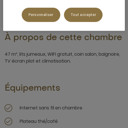
2 x
Personnaliser
Tout accepter
À propos de cette chambre
47 m², lits jumeaux, WIFI gratuit, coin salon, baignoire,
TV écran plat et climatisation.
Équipements
Internet sans fil en chambre
Plateau thé/café