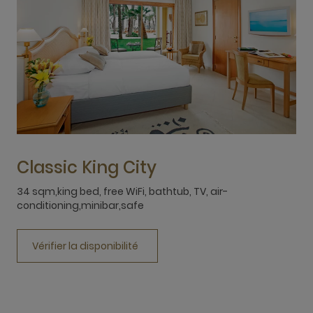
Classic King City
34 sqm,king bed, free WiFi, bathtub, TV, air-
conditioning,minibar,safe
3
Vérifier la disponibilité