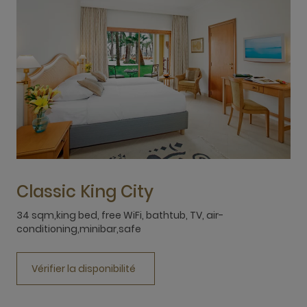
Classic King City
34 sqm,king bed, free WiFi, bathtub, TV, air-
conditioning,minibar,safe
3
Vérifier la disponibilité