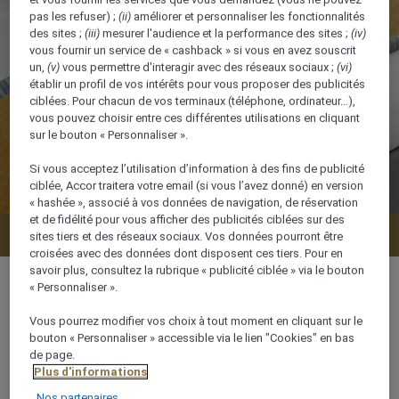
pas les refuser) ;
(ii)
améliorer et personnaliser les fonctionnalités
des sites ;
(iii)
mesurer l'audience et la performance des sites ;
(iv)
vous fournir un service de « cashback » si vous en avez souscrit
un,
(v)
vous permettre d'interagir avec des réseaux sociaux ;
(vi)
établir un profil de vos intérêts pour vous proposer des publicités
ciblées. Pour chacun de vos terminaux (téléphone, ordinateur…),
vous pouvez choisir entre ces différentes utilisations en cliquant
sur le bouton « Personnaliser ».
Si vous acceptez l’utilisation d’information à des fins de publicité
ciblée, Accor traitera votre email (si vous l’avez donné) en version
« hashée », associé à vos données de navigation, de réservation
et de fidélité pour vous afficher des publicités ciblées sur des
Vérifier la disponibilité
sites tiers et des réseaux sociaux. Vos données pourront être
croisées avec des données dont disposent ces tiers. Pour en
savoir plus, consultez la rubrique « publicité ciblée » via le bouton
« Personnaliser ».
Vous pourrez modifier vos choix à tout moment en cliquant sur le
65 m²
bouton « Personnaliser » accessible via le lien "Cookies" en bas
de page.
Plus d'informations
Vue sur l'océan/la mer,Vue sur la piscine
Nos partenaires