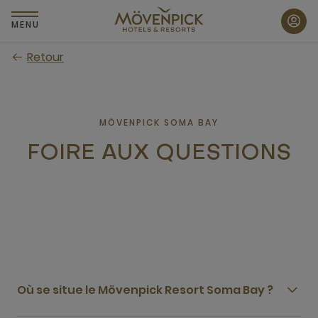
Passer
au
MENU
contenu
Retour
principal
MÖVENPICK SOMA BAY
FOIRE AUX QUESTIONS
Où se situe le Mövenpick Resort Soma Bay ?