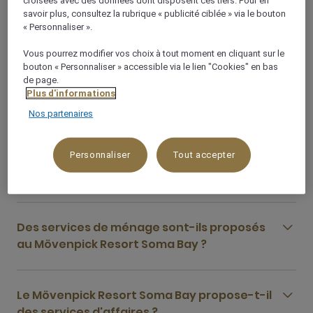
savoir plus, consultez la rubrique « publicité ciblée » via le bouton
Le Mövenpick Resort Soma Bay dispose-t-il
« Personnaliser ».
d'un parking ?
Vous pourrez modifier vos choix à tout moment en cliquant sur le
bouton « Personnaliser » accessible via le lien "Cookies" en bas
de page.
Est-il possible de faire de l'exercice au
Plus d'informations
Mövenpick Resort Soma Bay ?
Nos partenaires
Personnaliser
Tout accepter
Y a-t-il des courts de tennis au Mövenpick
Resort Soma Bay ?
Des services de ménage sont-ils proposés
au Mövenpick Resort Soma Bay ?
Le Mövenpick Resort Soma Bay propose-t-il
des services d'affaires ?