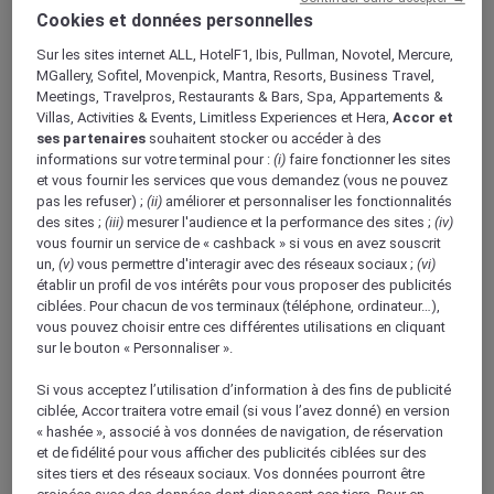
Cookies et données personnelles
Sur les sites internet ALL, HotelF1, Ibis, Pullman, Novotel, Mercure,
Le Mövenpick Resort Soma Bay dispose-t-il
MGallery, Sofitel, Movenpick, Mantra, Resorts, Business Travel,
Meetings, Travelpros, Restaurants & Bars, Spa, Appartements &
d'une plage privée ?
Villas, Activities & Events, Limitless Experiences et Hera,
Accor et
ses partenaires
souhaitent stocker ou accéder à des
informations sur votre terminal pour :
(i)
faire fonctionner les sites
et vous fournir les services que vous demandez (vous ne pouvez
Quels sont les principaux équipements des
pas les refuser) ;
(ii)
améliorer et personnaliser les fonctionnalités
chambres du Mövenpick Resort Soma Bay ?
des sites ;
(iii)
mesurer l'audience et la performance des sites ;
(iv)
vous fournir un service de « cashback » si vous en avez souscrit
un,
(v)
vous permettre d'interagir avec des réseaux sociaux ;
(vi)
établir un profil de vos intérêts pour vous proposer des publicités
Quelles sont les options de restauration
ciblées. Pour chacun de vos terminaux (téléphone, ordinateur…),
proposées au Mövenpick Resort Soma Bay ?
vous pouvez choisir entre ces différentes utilisations en cliquant
sur le bouton « Personnaliser ».
Si vous acceptez l’utilisation d’information à des fins de publicité
Le Mövenpick Resort Soma Bay pratique-t-il
ciblée, Accor traitera votre email (si vous l’avez donné) en version
des tarifs « all inclusive » (tout compris) et
« hashée », associé à vos données de navigation, de réservation
qu'est-ce qui est inclus ?
et de fidélité pour vous afficher des publicités ciblées sur des
sites tiers et des réseaux sociaux. Vos données pourront être
croisées avec des données dont disposent ces tiers. Pour en