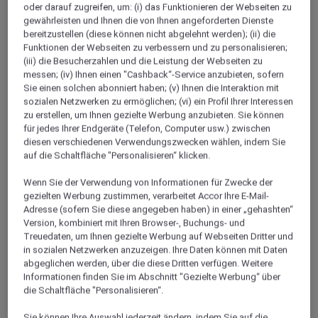
oder darauf zugreifen, um: (i) das Funktionieren der Webseiten zu
gewährleisten und Ihnen die von Ihnen angeforderten Dienste
Über
bereitzustellen (diese können nicht abgelehnt werden); (ii) die
Funktionen der Webseiten zu verbessern und zu personalisieren;
(iii) die Besucherzahlen und die Leistung der Webseiten zu
Begeben Sie sich mit Mövenpick Hotels & Resorts auf
messen; (iv) Ihnen einen "Cashback“-Service anzubieten, sofern
eine Reise nach Medina. Diese zweitheiligste Stadt
Sie einen solchen abonniert haben; (v) Ihnen die Interaktion mit
des Islam beheimatet einige der ältesten Moscheen
sozialen Netzwerken zu ermöglichen; (vi) ein Profil Ihrer Interessen
der Welt. Das heisse Wüstenklima, die dynamische
zu erstellen, um Ihnen gezielte Werbung anzubieten. Sie können
für jedes Ihrer Endgeräte (Telefon, Computer usw.) zwischen
Wirtschaft und die bedeutenden Sehenswürdigkeiten
diesen verschiedenen Verwendungszwecken wählen, indem Sie
ziehen Jahr für Jahr Urlauber und Geschäftsreisende
auf die Schaltfläche "Personalisieren“ klicken.
aus aller Welt in diese Stadt. Mit den beiden Hotels in
Medina können Sie mit Mövenpick Hotels & Resorts
Wenn Sie der Verwendung von Informationen für Zwecke der
gezielten Werbung zustimmen, verarbeitet Accor Ihre E-Mail-
alles in Erfahrung bringen, was die Stadt zu bieten
Adresse (sofern Sie diese angegeben haben) in einer „gehashten“
hat. Das preisgekrönte 5-Sterne-Hotel Mövenpick
Version, kombiniert mit Ihren Browser-, Buchungs- und
Madinah ist nur wenige Minuten von der Heiligen
Treuedaten, um Ihnen gezielte Werbung auf Webseiten Dritter und
in sozialen Netzwerken anzuzeigen. Ihre Daten können mit Daten
Moschee, Al Rawda Al Sharifa und Al Baqie entfernt.
abgeglichen werden, über die diese Dritten verfügen. Weitere
Das familienfreundliche Mövenpick Hotel Anwar al
Informationen finden Sie im Abschnitt "Gezielte Werbung“ über
Madinah ist heute das grösste Hotel von Medina und
die Schaltfläche "Personalisieren“.
verfügt ausserdem über verschiedene Business-
Sie können Ihre Auswahl jederzeit ändern, indem Sie auf die