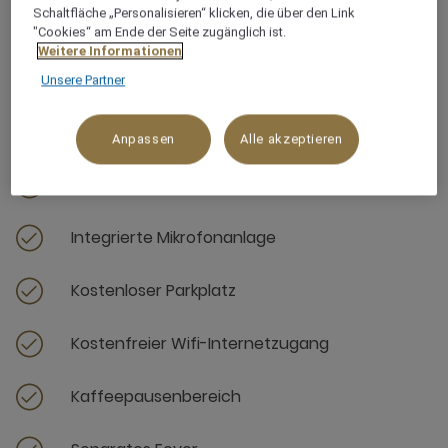
Schaltfläche „Personalisieren“ klicken, die über den Link
"Cookies“ am Ende der Seite zugänglich ist.
Weitere Informationen
Ausstattung
Unsere Partner
Klimaanlage
Anpassen
Alle akzeptieren
Pausenräume
Integrierte Mikrofonanlage
Kostenloser Parkplatz
Kostenfreier Wifi-Internetzugang
Kaffeepausenbereich