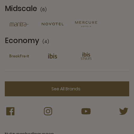
Midscale
(6)
6 Partners
Economy
(4)
4 Partners
See All Brands