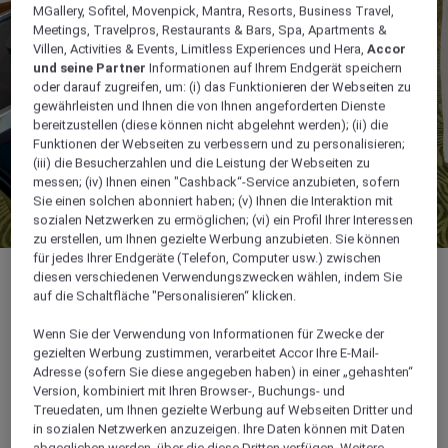
MGallery, Sofitel, Movenpick, Mantra, Resorts, Business Travel,
Meetings, Travelpros, Restaurants & Bars, Spa, Apartments &
Villen, Activities & Events, Limitless Experiences und Hera,
Accor
und seine Partner
Informationen auf Ihrem Endgerät speichern
oder darauf zugreifen, um: (i) das Funktionieren der Webseiten zu
gewährleisten und Ihnen die von Ihnen angeforderten Dienste
bereitzustellen (diese können nicht abgelehnt werden); (ii) die
Funktionen der Webseiten zu verbessern und zu personalisieren;
(iii) die Besucherzahlen und die Leistung der Webseiten zu
messen; (iv) Ihnen einen "Cashback“-Service anzubieten, sofern
Sie einen solchen abonniert haben; (v) Ihnen die Interaktion mit
sozialen Netzwerken zu ermöglichen; (vi) ein Profil Ihrer Interessen
zu erstellen, um Ihnen gezielte Werbung anzubieten. Sie können
für jedes Ihrer Endgeräte (Telefon, Computer usw.) zwischen
diesen verschiedenen Verwendungszwecken wählen, indem Sie
auf die Schaltfläche "Personalisieren“ klicken.
Wenn Sie der Verwendung von Informationen für Zwecke der
115 m²
gezielten Werbung zustimmen, verarbeitet Accor Ihre E-Mail-
Adresse (sofern Sie diese angegeben haben) in einer „gehashten“
Ideal für Tagungen und Lehrgänge
Version, kombiniert mit Ihren Browser-, Buchungs- und
Treuedaten, um Ihnen gezielte Werbung auf Webseiten Dritter und
in sozialen Netzwerken anzuzeigen. Ihre Daten können mit Daten
Verbindungsmöglichkeit mit einem
abgeglichen werden, über die diese Dritten verfügen. Weitere