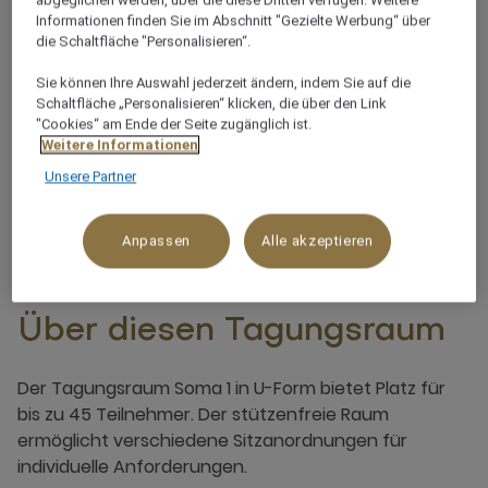
weiteren Tagungsraum
Informationen finden Sie im Abschnitt "Gezielte Werbung“ über
die Schaltfläche "Personalisieren“.
Natürliches Tageslicht
Sie können Ihre Auswahl jederzeit ändern, indem Sie auf die
Schaltfläche „Personalisieren“ klicken, die über den Link
"Cookies“ am Ende der Seite zugänglich ist.
Flexible Anordnung
Weitere Informationen
Unsere Partner
Anpassen
Alle akzeptieren
Über diesen Tagungsraum
Der Tagungsraum Soma 1 in U-Form bietet Platz für
bis zu 45 Teilnehmer. Der stützenfreie Raum
ermöglicht verschiedene Sitzanordnungen für
individuelle Anforderungen.