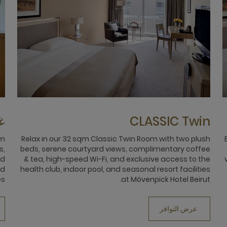
CLASSIC Twin
غر
om
Relax in our 32 sqm Classic Twin Room with two plush
s,
beds, serene courtyard views, complimentary coffee
nd
& tea, high-speed Wi-Fi, and exclusive access to the
nd
health club, indoor pool, and seasonal resort facilities
s.
at Mövenpick Hotel Beirut.
عرض التوافر