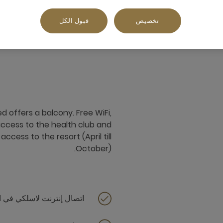
تخصيص
قبول الكل
35 م²
إطلالة على المحيط أو البحر
d offers a balcony. Free WiFi,
ccess to the health club and
ccess to the resort (April till
October).
اتصال إنترنت لاسلكي في ا