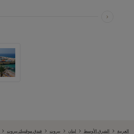
العربية
الشرق الأوسط
لبنان
بيروت
فندق موڤنبيك بيروت