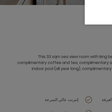
3 x
This 33 sqm sea view room with king be
complimentary coffee and tea, complimentary a
indoor pool (all year long), complimentary a
لغرفة
إنترنت عالي السرعة