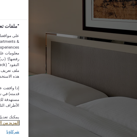
"ملفات تعريف الارتب
partments &
معلومات على 
رفضها)؛ (ب) 
ملف تعريف لا
هذه الاستخد
إذا وافقت عل
مستهدفة لك 
الأطراف الثا
يمكنك تعديل
المزيد من ا
شركاؤنا