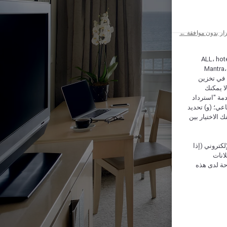
ار بدون موافقة ←
ALL، hotel،
Mantra،
 و Hera، ترغب شركة أكور (Accor) وشركاؤها في تخزين
ا يمكنك
دمة "استرداد
تماعي؛ (و) تحديد
 الاختيار بين
كتروني (إذا
إعلانات
حة لدى هذه