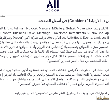
استمر
اط" (Cookies) في أسفل الصفحة.
على مواقعنا الإلكترونية: F1، ibis، Pullman، Novotel، Mercure، MGallery، Sofitel، Movenpick
 Resorts، Business Travel، Meetings، Travelpros، Restaurants & Bars، Spa، A
Villas، Activities & Events، Limitless Experiences
جهازك أو الوصول إليها من أجل: (أ) تشغيل المواقع وتزويدك بالخدمات التي تطلبها (ل
تحسين ميزات المواقع وتخصيصها؛ (ج) قياس عدد الزوار وأداء المواقع؛ (د) تزويدك بخ
النقود" (cashback) إذا كنت قد اشتركت فيها؛ (هـ) السماح لك بالتفاعل مع شبكات التواصل الاج
هتماماتك لتقديم إعلانات مستهدفة لك. لكل جهاز من أجهزتك (هاتف، كمبيوتر...)، يمكنك
امات المختلفة من خلال النقر على زر "تخصيص".
ى استخدام المعلومات لأغراض الإعلانات المستهدفة، فستقوم أكور بمعالجة بريدك الإل
قدمته) في نسخة "مشفرة" (hashed)، مرتبطة ببيانات التصفح والحجز والولاء الخاصة بك لعرض 
على مواقع طرف ثالث وشبكات التواصل الاجتماعي. قد يتم دمج بياناتك مع بيانات متا
لثة. لمعرفة المزيد، راجع قسم "الإعلانات المستهدفة" عبر زر "تخصيص".
عرض التوافر
 اختياراتك في أي وقت عن طريق النقر على زر "تخصيص" المتاح عبر رابط
لمعلومات