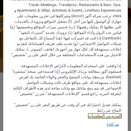
Travel، Meetings، Travelpros، Restaurants & Bars، Spa،
Apartments & Villas، Activities & Events، Limitless Experiences و
Hera، ترغب شركة أكور (Accor) وشركاؤها في تخزين معلومات على
جهازك أو الوصول إليها من أجل: (أ) تشغيل المواقع وتزويدك بالخدمات
التي تطلبها (لا يمكنك رفضها)؛ (ب) تحسين ميزات المواقع وتخصيصها؛ (ج)
قياس عدد الزوار وأداء المواقع؛ (د) تزويدك بخدمة "استرداد النقود"
(cashback) إذا كنت قد اشتركت فيها؛ (هـ) السماح لك بالتفاعل مع
شبكات التواصل الاجتماعي؛ (و) تحديد ملف تعريف لاهتماماتك لتقديم
إعلانات مستهدفة لك. لكل جهاز من أجهزتك (هاتف، كمبيوتر...)، يمكنك
الاختيار بين هذه الاستخدامات المختلفة من خلال النقر على زر "تخصيص".
عرض التوافر
إذا وافقت على استخدام المعلومات لأغراض الإعلانات المستهدفة،
فستقوم أكور بمعالجة بريدك الإلكتروني (إذا قدمته) في نسخة "مشفرة"
(hashed)، مرتبطة ببيانات التصفح والحجز والولاء الخاصة بك لعرض
إعلانات مستهدفة لك على مواقع طرف ثالث وشبكات التواصل
الاجتماعي. قد يتم دمج بياناتك مع بيانات متاحة لدى هذه الأطراف الثالثة.
لمعرفة المزيد، راجع قسم "الإعلانات المستهدفة" عبر زر "تخصيص".
28 م²
يمكنك تعديل اختياراتك في أي وقت عن طريق النقر على زر "تخصيص"
المتاح عبر رابط
3 x
المزيد من المعلومات
شركاؤنا