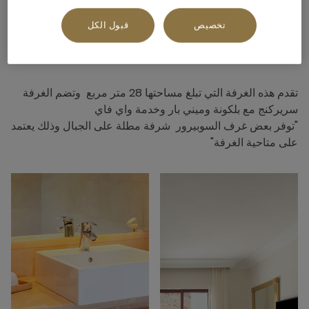
تخصيص
قبول الكل
نبذة عن هذه الغرفة
تقدم هذه الغرفة التي تبلغ مساحتها 28 متر مربع وتضم الغرفة
سريركنج مع بلكونة وميني بار وخدمة واي فاي
"توفر بعض غرف السوبيرور شرفة مطلة على الجبال وذلك يعتمد
على متاحية الغرفة"