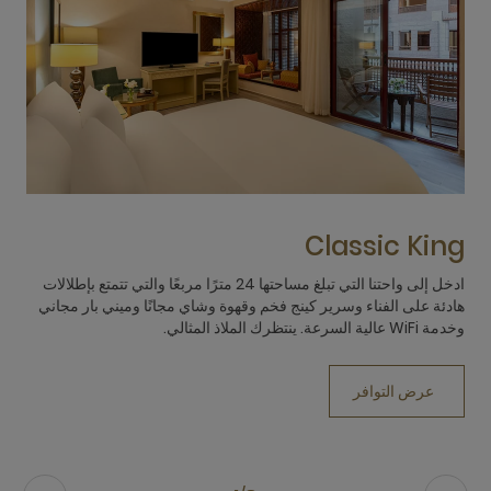
n
Classic King
ادخل إلى واحتنا التي تبلغ مساحتها 24 مترًا مربعًا والتي تتمتع بإطلالات
هادئة على الفناء وسرير كينج فخم وقهوة وشاي مجانًا وميني بار مجاني
وا
وخدمة WiFi عالية السرعة. ينتظرك الملاذ المثالي.
وشا
عرض التوافر