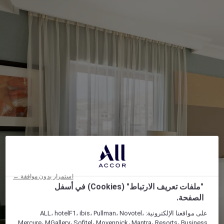
استمرار بدون موافقة ←
"ملفات تعريف الارتباط" (Cookies) في أسفل
الصفحة.
على مواقعنا الإلكترونية: ALL، hotelF1، ibis، Pullman، Novotel،
Mercure، MGallery، Sofitel، Movenpick، Mantra، Resorts، Business