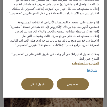
شبكات التواصل الاجتماعي؛ (و) تحديد ملف تعريف لاهتماماتك لتقديم
إعلانات مستهدفة لك. لكل جهاز من أجهزتك (هاتف، كمبيوتر...)، يمكنك
الاختيار بين هذه الاستخدامات المختلفة من خلال النقر على زر "تخصيص".
فندق موڤنبيك القرن الذهبي إسطنبول
إذا وافقت على استخدام المعلومات لأغراض الإعلانات المستهدفة،
دافنشي I
فستقوم أكور بمعالجة بريدك الإلكتروني (إذا قدمته) في نسخة "مشفرة"
(hashed)، مرتبطة ببيانات التصفح والحجز والولاء الخاصة بك لعرض
إعلانات مستهدفة لك على مواقع طرف ثالث وشبكات التواصل
الاجتماعي. قد يتم دمج بياناتك مع بيانات متاحة لدى هذه الأطراف الثالثة.
لمعرفة المزيد، راجع قسم "الإعلانات المستهدفة" عبر زر "تخصيص".
يمكنك تعديل اختياراتك في أي وقت عن طريق النقر على زر "تخصيص"
المتاح عبر رابط
المزيد من المعلومات
شركاؤنا
تخصيص
قبول الكل