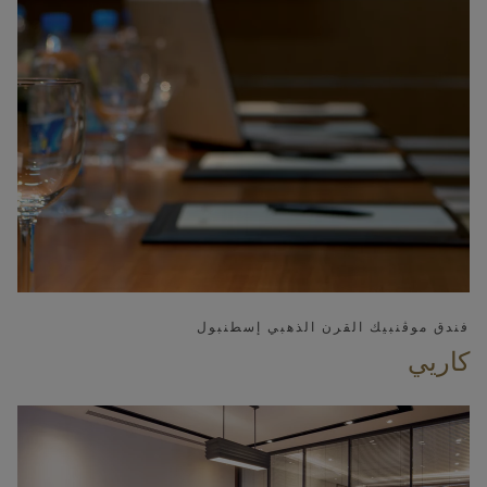
فندق موڤنبيك القرن الذهبي إسطنبول
كاريي