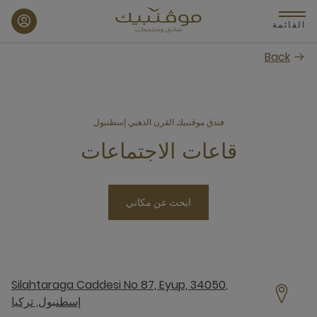
p
o
القائمة
n
Back
t
فندق موڤنبيك القرن الذهبي إسطنبول
قاعات الاجتماعات
ابحث عن مكاني
Silahtaraga Caddesi No 87, Eyup, 34050,
إسطنبول, تركيا