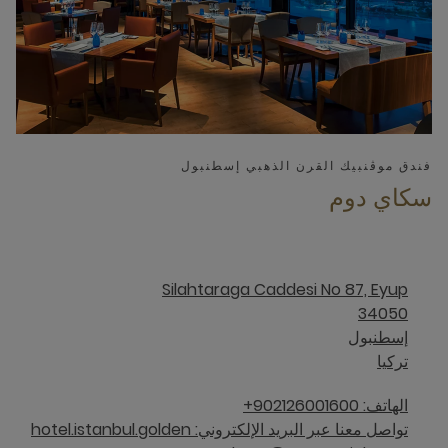
فندق موڤنبيك القرن الذهبي إسطنبول
سكاي دوم
Silahtaraga Caddesi No 87, Eyup
34050
إسطنبول
تركيا
الهاتف: 902126001600+
تواصل معنا عبر البريد الإلكتروني: hotel.istanbul.golden