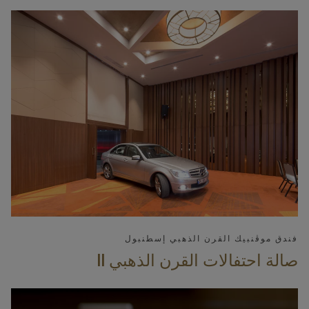
فندق موڤنبيك القرن الذهبي إسطنبول
صالة احتفالات القرن الذهبي II