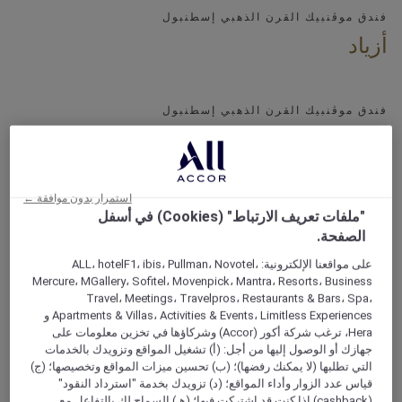
فندق موڤنبيك القرن الذهبي إسطنبول
أزياد
فندق موڤنبيك القرن الذهبي إسطنبول
دافنشي
استمرار بدون موافقة ←
"ملفات تعريف الارتباط" (Cookies) في أسفل
الصفحة.
على مواقعنا الإلكترونية: ALL، hotelF1، ibis، Pullman، Novotel،
Mercure، MGallery، Sofitel، Movenpick، Mantra، Resorts، Business
Travel، Meetings، Travelpros، Restaurants & Bars، Spa،
Apartments & Villas، Activities & Events، Limitless Experiences و
Hera، ترغب شركة أكور (Accor) وشركاؤها في تخزين معلومات على
جهازك أو الوصول إليها من أجل: (أ) تشغيل المواقع وتزويدك بالخدمات
التي تطلبها (لا يمكنك رفضها)؛ (ب) تحسين ميزات المواقع وتخصيصها؛ (ج)
قياس عدد الزوار وأداء المواقع؛ (د) تزويدك بخدمة "استرداد النقود"
(cashback) إذا كنت قد اشتركت فيها؛ (هـ) السماح لك بالتفاعل مع