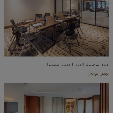
فندق موڤنبيك القرن الذهبي إسطنبول
بيير لوتي