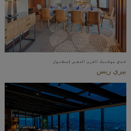
فندق موڤنبيك القرن الذهبي إسطنبول
بيري ريس