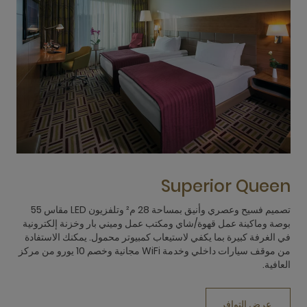
n
Superior Queen
تصميم فسيح وعصري وأنيق بمساحة 28 م²‬ وتلفزيون LED مقاس 55
28
بوصة وماكينة عمل قهوة/شاي ومكتب عمل وميني بار وخزنة إلكترونية
nd
في الغرفة كبيرة بما يكفي لاستيعاب كمبيوتر محمول. يمكنك الاستفادة
to
من موقف سيارات داخلي وخدمة WiFi مجانية وخصم 10 يورو من مركز
g,
العافية.
r.
عرض التوافر