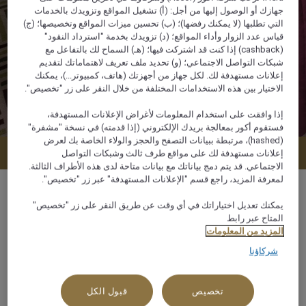
جهازك أو الوصول إليها من أجل: (أ) تشغيل المواقع وتزويدك بالخدمات
التي تطلبها (لا يمكنك رفضها)؛ (ب) تحسين ميزات المواقع وتخصيصها؛ (ج)
قياس عدد الزوار وأداء المواقع؛ (د) تزويدك بخدمة "استرداد النقود"
(cashback) إذا كنت قد اشتركت فيها؛ (هـ) السماح لك بالتفاعل مع
شبكات التواصل الاجتماعي؛ (و) تحديد ملف تعريف لاهتماماتك لتقديم
إعلانات مستهدفة لك. لكل جهاز من أجهزتك (هاتف، كمبيوتر...)، يمكنك
الاختيار بين هذه الاستخدامات المختلفة من خلال النقر على زر "تخصيص".
إذا وافقت على استخدام المعلومات لأغراض الإعلانات المستهدفة،
فستقوم أكور بمعالجة بريدك الإلكتروني (إذا قدمته) في نسخة "مشفرة"
(hashed)، مرتبطة ببيانات التصفح والحجز والولاء الخاصة بك لعرض
عرض التوافر
إعلانات مستهدفة لك على مواقع طرف ثالث وشبكات التواصل
الاجتماعي. قد يتم دمج بياناتك مع بيانات متاحة لدى هذه الأطراف الثالثة.
لمعرفة المزيد، راجع قسم "الإعلانات المستهدفة" عبر زر "تخصيص".
يمكنك تعديل اختياراتك في أي وقت عن طريق النقر على زر "تخصيص"
المتاح عبر رابط
28 م²
المزيد من المعلومات
شركاؤنا
إطلالة جانبية على المدينة
تخصيص
قبول الكل