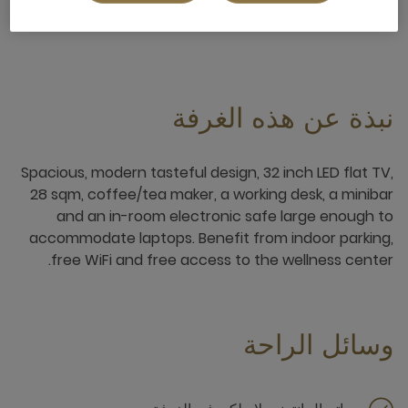
3 x
نبذة عن هذه الغرفة
Spacious, modern tasteful design, 32 inch LED flat TV,
28 sqm, coffee/tea maker, a working desk, a minibar
and an in-room electronic safe large enough to
accommodate laptops. Benefit from indoor parking,
free WiFi and free access to the wellness center.
وسائل الراحة