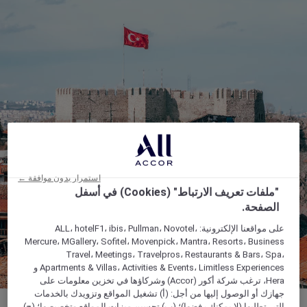
استمرار بدون موافقة ←
"ملفات تعريف الارتباط" (Cookies) في أسفل
الصفحة.
على مواقعنا الإلكترونية: ALL، hotelF1، ibis، Pullman، Novotel،
Mercure، MGallery، Sofitel، Movenpick، Mantra، Resorts، Business
Travel، Meetings، Travelpros، Restaurants & Bars، Spa،
Apartments & Villas، Activities & Events، Limitless Experiences و
Hera، ترغب شركة أكور (Accor) وشركاؤها في تخزين معلومات على
جهازك أو الوصول إليها من أجل: (أ) تشغيل المواقع وتزويدك بالخدمات
التي تطلبها (لا يمكنك رفضها)؛ (ب) تحسين ميزات المواقع وتخصيصها؛ (ج)