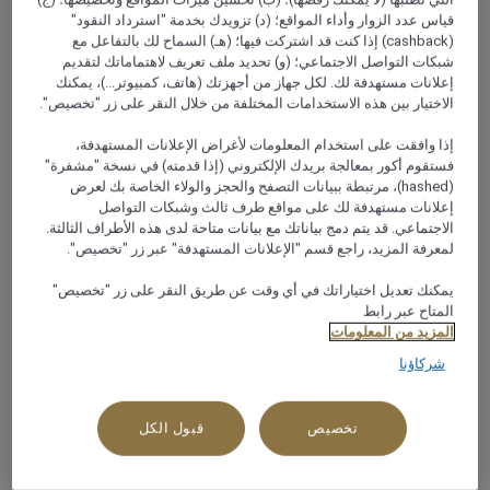
قياس عدد الزوار وأداء المواقع؛ (د) تزويدك بخدمة "استرداد النقود"
نبذة
(cashback) إذا كنت قد اشتركت فيها؛ (هـ) السماح لك بالتفاعل مع
شبكات التواصل الاجتماعي؛ (و) تحديد ملف تعريف لاهتماماتك لتقديم
إعلانات مستهدفة لك. لكل جهاز من أجهزتك (هاتف، كمبيوتر...)، يمكنك
عاصمة تركيا مدينة مزدحمة تعج بالمواقع التاريخية وتنبض
الاختيار بين هذه الاستخدامات المختلفة من خلال النقر على زر "تخصيص".
بالحيوية والنشاط. تصطف بالمدينة القصور التقليدية جنباً إلى جنب
إذا وافقت على استخدام المعلومات لأغراض الإعلانات المستهدفة،
مع المباني الحديثة بحيث تروي قصة تاريخ المدينة عبر الكثير من
فستقوم أكور بمعالجة بريدك الإلكتروني (إذا قدمته) في نسخة "مشفرة"
الحضارات التي شَكَّلت وجدان المدينة بما في ذلك الحضارة
(hashed)، مرتبطة ببيانات التصفح والحجز والولاء الخاصة بك لعرض
الرومانية، والبيزنطية، والعثمانية. تُحوِّل كل من دار الأوبرا والباليه
إعلانات مستهدفة لك على مواقع طرف ثالث وشبكات التواصل
الاجتماعي. قد يتم دمج بياناتك مع بيانات متاحة لدى هذه الأطراف الثالثة.
التركية ومتحف الإثنوغرافيا ومجموعة من المسارح والمشاهد
لمعرفة المزيد، راجع قسم "الإعلانات المستهدفة" عبر زر "تخصيص".
الموسيقية النابضة بالحياة مدينة أنقرة إلى مركزٍ ثقافي، بينما
يسمح لك مركزاً التسوّق أرمادا ونيكست ليفل بقضاء ساعات
يمكنك تعديل اختياراتك في أي وقت عن طريق النقر على زر "تخصيص"
النهار في غير الأوقات التي تُشاهد فيها معالم الجذب. يتمتع فندق
المتاح عبر رابط
المزيد من المعلومات
موفنبيك أنقرة بموقعٍ مثالي بالقُرب من مركز تكدس المطاعم
شارع تيب برايم، بجوار جميع المعالم والأصوات. يقع فندق
شركاؤنا
موفنبيك أنقرة فئة خمس نجوم في حي سوجوتوزو التجاري، ولا
يفصله عن مطار إيسنبوغا الدولي سوى مسافة 30 كم، مما يجعله
تخصيص
قبول الكل
خياراً رائعاً لرحلات العمل، حيث إنه يمنح النزلاء من رجال الأعمال
موقعاً مميزاً بالمدينة بالقُرب من جميع المحاور الهامة.