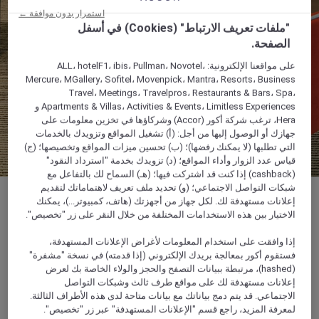
استمرار بدون موافقة ←
"ملفات تعريف الارتباط" (Cookies) في أسفل
الصفحة.
على مواقعنا الإلكترونية: ALL، hotelF1، ibis، Pullman، Novotel،
Mercure، MGallery، Sofitel، Movenpick، Mantra، Resorts، Business
Travel، Meetings، Travelpros، Restaurants & Bars، Spa،
Apartments & Villas، Activities & Events، Limitless Experiences و
Hera، ترغب شركة أكور (Accor) وشركاؤها في تخزين معلومات على
جهازك أو الوصول إليها من أجل: (أ) تشغيل المواقع وتزويدك بالخدمات
التي تطلبها (لا يمكنك رفضها)؛ (ب) تحسين ميزات المواقع وتخصيصها؛ (ج)
قياس عدد الزوار وأداء المواقع؛ (د) تزويدك بخدمة "استرداد النقود"
(cashback) إذا كنت قد اشتركت فيها؛ (هـ) السماح لك بالتفاعل مع
شبكات التواصل الاجتماعي؛ (و) تحديد ملف تعريف لاهتماماتك لتقديم
إعلانات مستهدفة لك. لكل جهاز من أجهزتك (هاتف، كمبيوتر...)، يمكنك
الاختيار بين هذه الاستخدامات المختلفة من خلال النقر على زر "تخصيص".
قاعة اجتماعات بمساحة 92 متر مربع
إذا وافقت على استخدام المعلومات لأغراض الإعلانات المستهدفة،
فستقوم أكور بمعالجة بريدك الإلكتروني (إذا قدمته) في نسخة "مشفرة"
(hashed)، مرتبطة ببيانات التصفح والحجز والولاء الخاصة بك لعرض
تجهيزات مرنة واجتماعات جانبية
إعلانات مستهدفة لك على مواقع طرف ثالث وشبكات التواصل
الاجتماعي. قد يتم دمج بياناتك مع بيانات متاحة لدى هذه الأطراف الثالثة.
لمعرفة المزيد، راجع قسم "الإعلانات المستهدفة" عبر زر "تخصيص".
خالية من الأعمدة