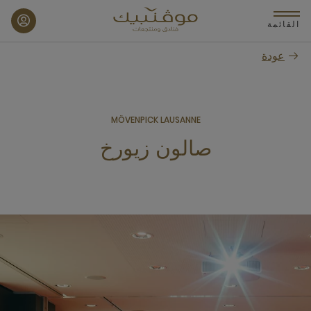
p
o
القائمة
n
عودة
t
MÖVENPICK LAUSANNE
صالون زيورخ