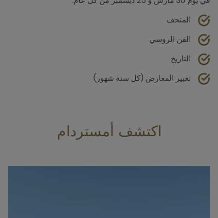
في يوم 30 مارس و 25 ديسمبر من كل عام.
المتحف
الفن الروسي
التاريخ
تغيير المعارض (كل ستة شهور)
اكتشف أمستردام