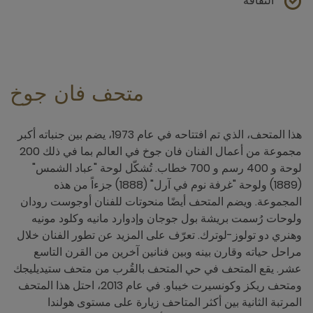
الثقافة
متحف فان جوخ
هذا المتحف، الذي تم افتتاحه في عام 1973، يضم بين جنباته أكبر
مجموعة من أعمال الفنان فان جوخ في العالم بما في ذلك 200
لوحة و 400 رسم و 700 خطاب. تُشكّل لوحة "عباد الشمس"
(1889) ولوحة "غرفة نوم في آرل" (1888) جزءاً من هذه
المجموعة. ويضم المتحف أيضًا منحوتات للفنان أوجوست رودان
ولوحات رُسمت بريشة بول جوجان وإدوارد مانيه وكلود مونيه
وهنري دو تولوز-لوترك. تعرّف على المزيد عن تطور الفنان خلال
مراحل حياته وقارن بينه وبين فنانين آخرين من القرن التاسع
عشر. يقع المتحف في حي المتحف بالقُرب من متحف ستيديليجك
ومتحف ريكز وكونسيرت خيباو. في عام 2013، احتل هذا المتحف
المرتبة الثانية بين أكثر المتاحف زيارة على مستوى هولندا