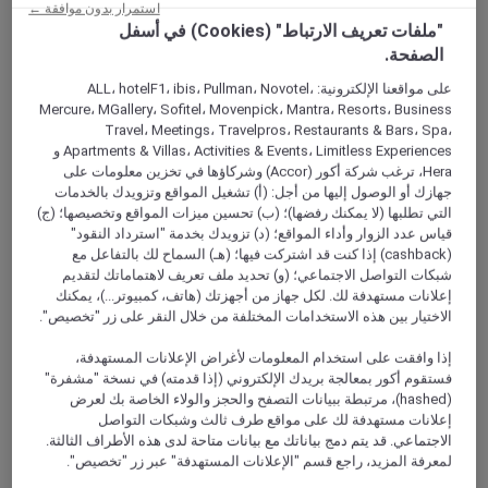
وتقع خشبة المسرح أمام جدار زجاجي كبير للجمهور يطل على
استمرار بدون موافقة ←
منظر خلاب لسيتى سنتر مدينة أمستردام التاريخي.
"ملفات تعريف الارتباط" (Cookies) في أسفل
الصفحة.
وهو من أكبر نوادي الجاز في العالم
على مواقعنا الإلكترونية: ALL، hotelF1، ibis، Pullman، Novotel،
Mercure، MGallery، Sofitel، Movenpick، Mantra، Resorts، Business
موقع فريد من نوعه
Travel، Meetings، Travelpros، Restaurants & Bars، Spa،
Apartments & Villas، Activities & Events، Limitless Experiences و
قريب من الفندق
Hera، ترغب شركة أكور (Accor) وشركاؤها في تخزين معلومات على
جهازك أو الوصول إليها من أجل: (أ) تشغيل المواقع وتزويدك بالخدمات
تعرف على الخصومات الخاصة من خلال مكتب
التي تطلبها (لا يمكنك رفضها)؛ (ب) تحسين ميزات المواقع وتخصيصها؛ (ج)
خدمة الضيوف في الفندق
قياس عدد الزوار وأداء المواقع؛ (د) تزويدك بخدمة "استرداد النقود"
(cashback) إذا كنت قد اشتركت فيها؛ (هـ) السماح لك بالتفاعل مع
عروض ترفيهية
شبكات التواصل الاجتماعي؛ (و) تحديد ملف تعريف لاهتماماتك لتقديم
إعلانات مستهدفة لك. لكل جهاز من أجهزتك (هاتف، كمبيوتر...)، يمكنك
الاختيار بين هذه الاستخدامات المختلفة من خلال النقر على زر "تخصيص".
إذا وافقت على استخدام المعلومات لأغراض الإعلانات المستهدفة،
فستقوم أكور بمعالجة بريدك الإلكتروني (إذا قدمته) في نسخة "مشفرة"
(hashed)، مرتبطة ببيانات التصفح والحجز والولاء الخاصة بك لعرض
المتحف البحري الوطني
إعلانات مستهدفة لك على مواقع طرف ثالث وشبكات التواصل
الاجتماعي. قد يتم دمج بياناتك مع بيانات متاحة لدى هذه الأطراف الثالثة.
لمعرفة المزيد، راجع قسم "الإعلانات المستهدفة" عبر زر "تخصيص".
يظهر المتحف البحري الوطني كيف أن الثقافة الهولندية قد