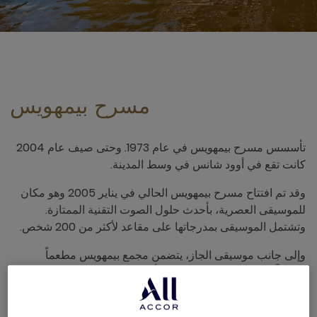
مسرح بيمهويس
تأسسس مسرح بيمهويس في عام 1973. وحتى صيف عام 2004
كانت تقع في أوود شانس في وسط المدينة.
وقد تم افتتاح مسرح بيمهويس الحالي في يناير 2005 وهو مكان
للموسيقى العصرية، بأحدث حلول الصوت التقنية الممتازة.
وتشتمل الموسيقى بمدرجاتها على مقاعد لأكثر من 200 شخص.
وإلى جانب موسيقى الجاز، يتضمن مجمع بيمهويس مطعماً
مناسباً، ومشروبات حتى وقت متأخر من الليل وشرفة مشمسة
كبيرة قبالة المياه.