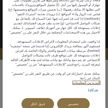
Hera، ترغب شركة أكور (Accor) وشركاؤها في تخزين معلومات على
جهازك أو الوصول إليها من أجل: (أ) تشغيل المواقع وتزويدك بالخدمات
التي تطلبها (لا يمكنك رفضها)؛ (ب) تحسين ميزات المواقع وتخصيصها؛ (ج)
قياس عدد الزوار وأداء المواقع؛ (د) تزويدك بخدمة "استرداد النقود"
(cashback) إذا كنت قد اشتركت فيها؛ (هـ) السماح لك بالتفاعل مع
شبكات التواصل الاجتماعي؛ (و) تحديد ملف تعريف لاهتماماتك لتقديم
إعلانات مستهدفة لك. لكل جهاز من أجهزتك (هاتف، كمبيوتر...)، يمكنك
الاختيار بين هذه الاستخدامات المختلفة من خلال النقر على زر "تخصيص".
إذا وافقت على استخدام المعلومات لأغراض الإعلانات المستهدفة،
فستقوم أكور بمعالجة بريدك الإلكتروني (إذا قدمته) في نسخة "مشفرة"
(hashed)، مرتبطة ببيانات التصفح والحجز والولاء الخاصة بك لعرض
عرض التوافر
إعلانات مستهدفة لك على مواقع طرف ثالث وشبكات التواصل
الاجتماعي. قد يتم دمج بياناتك مع بيانات متاحة لدى هذه الأطراف الثالثة.
لمعرفة المزيد، راجع قسم "الإعلانات المستهدفة" عبر زر "تخصيص".
يمكنك تعديل اختياراتك في أي وقت عن طريق النقر على زر "تخصيص"
المتاح عبر رابط
31 م²
المزيد من المعلومات
شركاؤنا
إطلالة جانبية على المدينة
تخصيص
قبول الكل