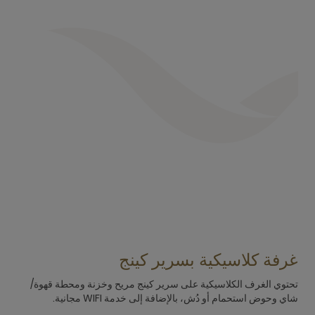
غرفة كلاسيكية بسرير كينج
غ
تحتوي الغرف الكلاسيكية على سرير كينج مريح وخزنة ومحطة قهوة/
تو
شاي وحوض استحمام أو دُش، بالإضافة إلى خدمة WIFI مجانية.
شا