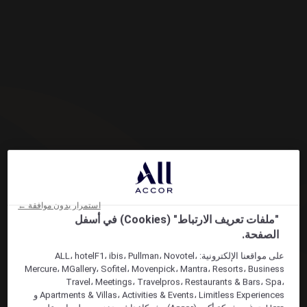
استمرار بدون موافقة ←
"ملفات تعريف الارتباط" (Cookies) في أسفل
الصفحة.
على مواقعنا الإلكترونية: ALL، hotelF1، ibis، Pullman، Novotel،
Mercure، MGallery، Sofitel، Movenpick، Mantra، Resorts، Business
Travel، Meetings، Travelpros، Restaurants & Bars، Spa،
Apartments & Villas، Activities & Events، Limitless Experiences و