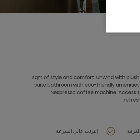
32 sqm of style and comfort. Unwind with plush
suite bathroom with eco-friendly amenities,
Nespresso coffee machine. Access to
refres
لغرفة
إنترنت عالي السرعة