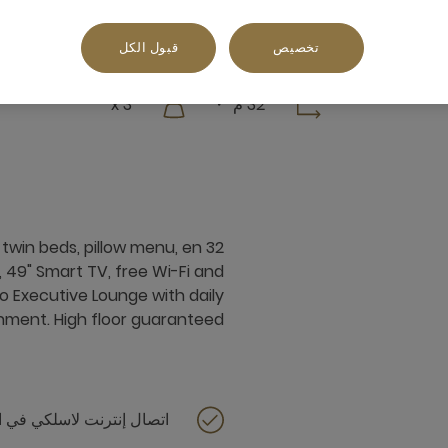
تخصيص
قبول الكل
32 م²
3 x
 twin beds, pillow menu, en
 49" Smart TV, free Wi-Fi and
 Executive Lounge with daily
hment. High floor guaranteed.
اتصال إنترنت لاسلكي في ا