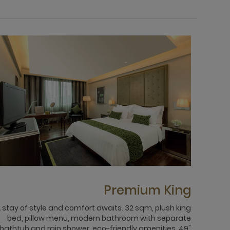
Premium King
 stay of style and comfort awaits. 32 sqm, plush king
bed, pillow menu, modern bathroom with separate
bathtub and rain shower, eco-friendly amenities, 49"