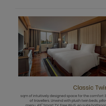
Classic Twi
32 sqm of intuitively designed space for the comfort
of travellers. Unwind with plush twin beds, pill
menu, 49" Smart TV, Free Wi-Fi, en suite bathro