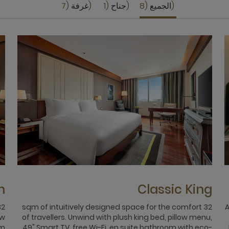
الجميع
8
جناح
1
غرفة
7
n
Classic King
32 sqm of intuitively designed space for the comfort
A
ow
of travellers. Unwind with plush king bed, pillow menu,
om
49" Smart TV, free Wi-Fi, en suite bathroom with eco-