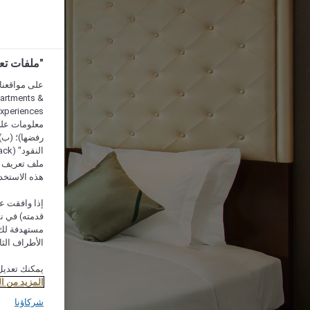
"ملفات تعريف الارتب
partments &
معلومات على 
رفضها)؛ (ب) 
ملف تعريف لا
هذه الاستخد
إذا وافقت عل
مستهدفة لك 
الأطراف الثا
يمكنك تعديل
المزيد من ا
شركاؤنا