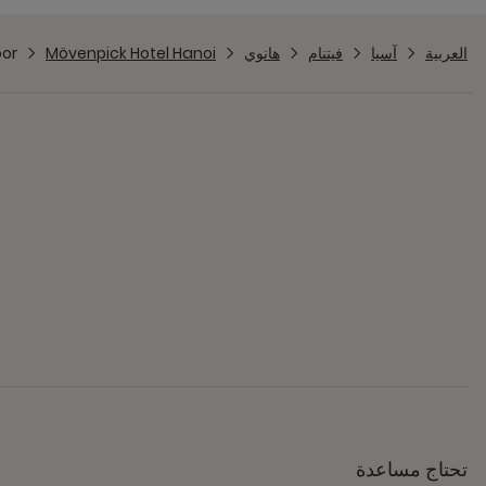
العربية
آسيا
فيتنام
هانوي
Mövenpick Hotel Hanoi
oor
تحتاج مساعدة