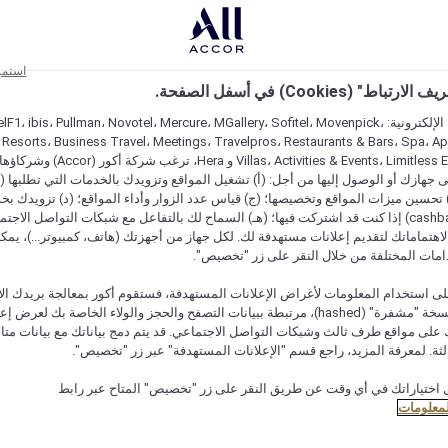
استمر
اط" (Cookies) في أسفل الصفحة.
على مواقعنا الإلكترونية: F1، ibis، Pullman، Novotel، Mercure، MGallery، Sofitel، Movenpick
 Resorts، Business Travel، Meetings، Travelpros، Restaurants & Bars، Spa، A
Villas، Activities & Events، Limitless Experiences
جهازك أو الوصول إليها من أجل: (أ) تشغيل المواقع وتزويدك بالخدمات التي تطلبها (ل
تحسين ميزات المواقع وتخصيصها؛ (ج) قياس عدد الزوار وأداء المواقع؛ (د) تزويدك بخ
النقود" (cashback) إذا كنت قد اشتركت فيها؛ (هـ) السماح لك بالتفاعل مع شبكات التواصل الاج
هتماماتك لتقديم إعلانات مستهدفة لك. لكل جهاز من أجهزتك (هاتف، كمبيوتر...)، يمكنك
امات المختلفة من خلال النقر على زر "تخصيص".
ى استخدام المعلومات لأغراض الإعلانات المستهدفة، فستقوم أكور بمعالجة بريدك الإل
قدمته) في نسخة "مشفرة" (hashed)، مرتبطة ببيانات التصفح والحجز والولاء الخاصة بك لعرض 
على مواقع طرف ثالث وشبكات التواصل الاجتماعي. قد يتم دمج بياناتك مع بيانات متا
لثة. لمعرفة المزيد، راجع قسم "الإعلانات المستهدفة" عبر زر "تخصيص".
 اختياراتك في أي وقت عن طريق النقر على زر "تخصيص" المتاح عبر رابط
عرض التوافر
لمعلومات