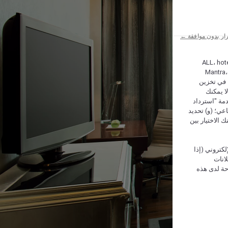
ار بدون موافقة ←
ALL، hotel،
Mantra،
 و Hera، ترغب شركة أكور (Accor) وشركاؤها في تخزين
ا يمكنك
دمة "استرداد
تماعي؛ (و) تحديد
 الاختيار بين
كتروني (إذا
إعلانات
حة لدى هذه