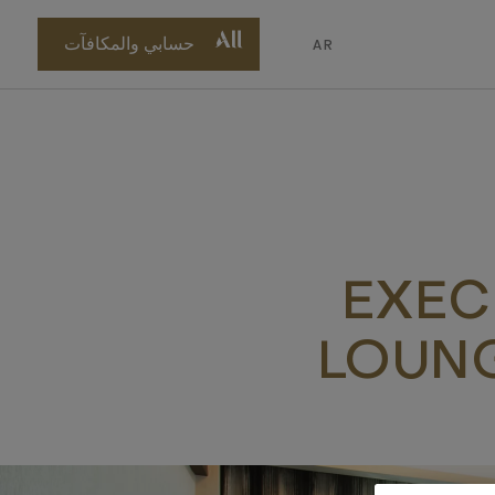
p
o
حسابي والمكافآت
AR
n
t
EXEC
LOUNG