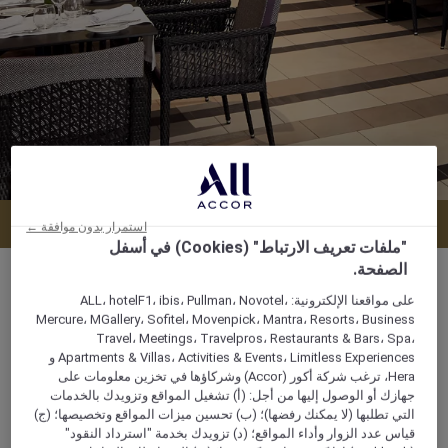
احجز طاولة
استمرار بدون موافقة ←
"ملفات تعريف الارتباط" (Cookies) في أسفل
الصفحة.
على مواقعنا الإلكترونية: ALL، hotelF1، ibis، Pullman، Novotel،
Mercure، MGallery، Sofitel، Movenpick، Mantra، Resorts، Business
Avenue Mohammed Vi Hivernage, 40000,
Travel، Meetings، Travelpros، Restaurants & Bars، Spa،
Apartments & Villas، Activities & Events، Limitless Experiences و
marrakech, المغرب
Hera، ترغب شركة أكور (Accor) وشركاؤها في تخزين معلومات على
جهازك أو الوصول إليها من أجل: (أ) تشغيل المواقع وتزويدك بالخدمات
+212 (0)524 33 91 00
التي تطلبها (لا يمكنك رفضها)؛ (ب) تحسين ميزات المواقع وتخصيصها؛ (ج)
قياس عدد الزوار وأداء المواقع؛ (د) تزويدك بخدمة "استرداد النقود"