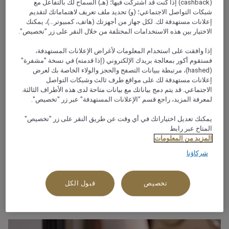
(cashback) إذا كنت قد اشتركت فيها؛ (هـ) السماح لك بالتفاعل مع
شبكات التواصل الاجتماعي؛ (و) تحديد ملف تعريف لاهتماماتك لتقديم
إعلانات مستهدفة لك. لكل جهاز من أجهزتك (هاتف، كمبيوتر...)، يمكنك
الاختيار بين هذه الاستخدامات المختلفة من خلال النقر على زر "تخصيص".
نبذة عن هذا المطعم
إذا وافقت على استخدام المعلومات لأغراض الإعلانات المستهدفة،
فستقوم أكور بمعالجة بريدك الإلكتروني (إذا قدمته) في نسخة "مشفرة"
(hashed)، مرتبطة ببيانات التصفح والحجز والولاء الخاصة بك لعرض
يُقدِّم مطعم السرايا فطوراً عالمياً والأطباق المغربية المحلية في
إعلانات مستهدفة لك على مواقع طرف ثالث وشبكات التواصل
أجواء بربرية وعربية وأندلسية. ابدأ يومك بفطور صحيّ ولا تنس أن
الاجتماعي. قد يتم دمج بياناتك مع بيانات متاحة لدى هذه الأطراف الثالثة.
تطلب الشاي المغربي الشهير بالنعناع من مُقدِّم الشاي. إنه أنسب
لمعرفة المزيد، راجع قسم "الإعلانات المستهدفة" عبر زر "تخصيص".
مكان للتجمّعات، إذ يمكنك الاستمتاع بوجبتك سواءً داخل المطعم
يمكنك تعديل اختياراتك في أي وقت عن طريق النقر على زر "تخصيص"
أو في الهواء الطلق بالمنطقة المفتوحة المليئة بالياسمين والنخيل
المتاح عبر رابط
وأشجار الزيتون.
المزيد من المعلومات
شركاؤنا
لماذا ستحبه!
تخصيص
قبول الكل