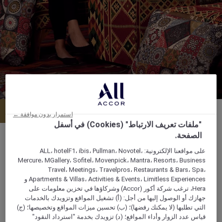
القائمة
احجز طاولة
استمرار بدون موافقة ←
"ملفات تعريف الارتباط" (Cookies) في أسفل
الصفحة.
على مواقعنا الإلكترونية: ALL، hotelF1، ibis، Pullman، Novotel،
Mercure، MGallery، Sofitel، Movenpick، Mantra، Resorts، Business
Km 49 Hurghada Safaga Hw, Soma Bay, Red
Travel، Meetings، Travelpros، Restaurants & Bars، Spa،
Sea, 847115, soma-bay, مصر
Apartments & Villas، Activities & Events، Limitless Experiences و
Hera، ترغب شركة أكور (Accor) وشركاؤها في تخزين معلومات على
جهازك أو الوصول إليها من أجل: (أ) تشغيل المواقع وتزويدك بالخدمات
+2 065 32608-50
التي تطلبها (لا يمكنك رفضها)؛ (ب) تحسين ميزات المواقع وتخصيصها؛ (ج)
قياس عدد الزوار وأداء المواقع؛ (د) تزويدك بخدمة "استرداد النقود"