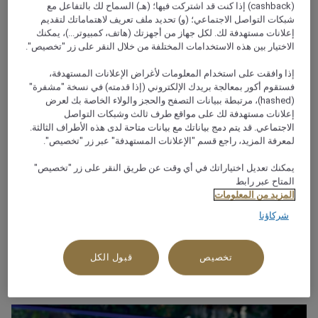
(cashback) إذا كنت قد اشتركت فيها؛ (هـ) السماح لك بالتفاعل مع
شبكات التواصل الاجتماعي؛ (و) تحديد ملف تعريف لاهتماماتك لتقديم
إعلانات مستهدفة لك. لكل جهاز من أجهزتك (هاتف، كمبيوتر...)، يمكنك
الاختيار بين هذه الاستخدامات المختلفة من خلال النقر على زر "تخصيص".
نبذة عن هذا المطعم
إذا وافقت على استخدام المعلومات لأغراض الإعلانات المستهدفة،
فستقوم أكور بمعالجة بريدك الإلكتروني (إذا قدمته) في نسخة "مشفرة"
يقع المطعم بقلب الفندق، حيث يُقدّم الجزيرة مطعم أصنافاً
(hashed)، مرتبطة ببيانات التصفح والحجز والولاء الخاصة بك لعرض
إعلانات مستهدفة لك على مواقع طرف ثالث وشبكات التواصل
لبنانية وعربيّة شهيرة. يتميز المطعم بالتصميم العربّي ومنطقة
الاجتماعي. قد يتم دمج بياناتك مع بيانات متاحة لدى هذه الأطراف الثالثة.
جلوس خارجية مع الاستماع إلى الموسيقى الحيّة من مُغني عربي
لمعرفة المزيد، راجع قسم "الإعلانات المستهدفة" عبر زر "تخصيص".
شهير. تكتمل الأصناف الرائعة المتعددة بالقائمة بإضافة تشكيلة
يمكنك تعديل اختياراتك في أي وقت عن طريق النقر على زر "تخصيص"
من مشروبات مصرية مميّزة. يمكنك أيضاً الاستمتاع بالخُبز العربي
المتاح عبر رابط
الطازج المُقدّم مباشرةً من الفُرن التقليدي إلى طاولتك.
المزيد من المعلومات
شركاؤنا
لماذا ستحبه!
تخصيص
قبول الكل