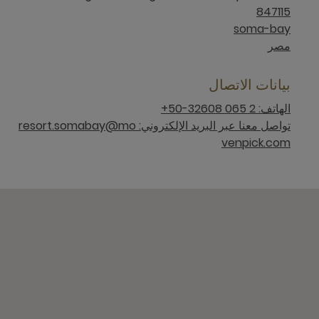
847115
soma-bay
مصر
بيانات الاتصال
الهاتف: 2 065 32608-50+
تواصل معنا عبر البريد الإلكتروني: resort.somabay@mo
venpick.com