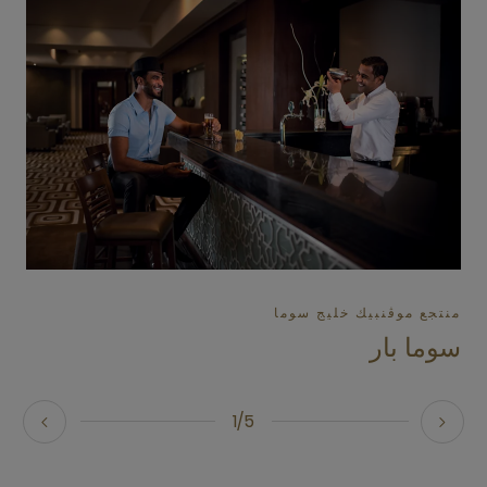
منتجع موڤنبيك خليج سوما
سوما بار
1/5