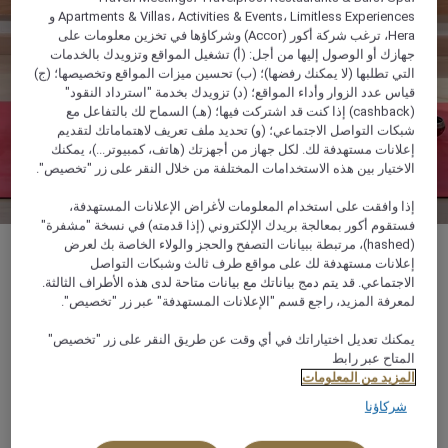
Apartments & Villas، Activities & Events، Limitless Experiences و
Hera، ترغب شركة أكور (Accor) وشركاؤها في تخزين معلومات على
جهازك أو الوصول إليها من أجل: (أ) تشغيل المواقع وتزويدك بالخدمات
التي تطلبها (لا يمكنك رفضها)؛ (ب) تحسين ميزات المواقع وتخصيصها؛ (ج)
قياس عدد الزوار وأداء المواقع؛ (د) تزويدك بخدمة "استرداد النقود"
(cashback) إذا كنت قد اشتركت فيها؛ (هـ) السماح لك بالتفاعل مع
شبكات التواصل الاجتماعي؛ (و) تحديد ملف تعريف لاهتماماتك لتقديم
إعلانات مستهدفة لك. لكل جهاز من أجهزتك (هاتف، كمبيوتر...)، يمكنك
الاختيار بين هذه الاستخدامات المختلفة من خلال النقر على زر "تخصيص".
إذا وافقت على استخدام المعلومات لأغراض الإعلانات المستهدفة،
فستقوم أكور بمعالجة بريدك الإلكتروني (إذا قدمته) في نسخة "مشفرة"
(hashed)، مرتبطة ببيانات التصفح والحجز والولاء الخاصة بك لعرض
إعلانات مستهدفة لك على مواقع طرف ثالث وشبكات التواصل
الاجتماعي. قد يتم دمج بياناتك مع بيانات متاحة لدى هذه الأطراف الثالثة.
لمعرفة المزيد، راجع قسم "الإعلانات المستهدفة" عبر زر "تخصيص".
شاطئ سيرينا خليج الكواديم, 84712, القصير, مصر
يمكنك تعديل اختياراتك في أي وقت عن طريق النقر على زر "تخصيص"
المتاح عبر رابط
+20 65 3350410
المزيد من المعلومات
شركاؤنا