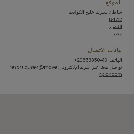
الموقع
شاطئ سيرينا خليج الكواديم
84712
القصير
مصر
بيانات الاتصال
الهاتف: 20653350410+
تواصل معنا عبر البريد الإلكتروني: resort.quseir@move
npick.com