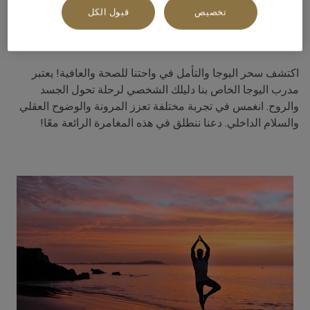
تخصيص
قبول الكل
اكتشف نفسك من جديد
اكتشف سحر اليوجا والتأمل في واحتنا للصحة والعافية! يعتبر
مدرب اليوجا الخاص بنا دليلك الشخصي لرحلة تحول الجسد
والروح. انغمس في تجربة مختلفة تعزز المرونة والوضوح العقلي
والسلام الداخلي. دعنا ننطلق في هذه المغامرة الرائعة معًا!