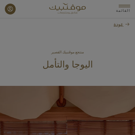
p
o
القائمة
n
عودة
t
منتجع موڤنبيك القصير
اليوجا والتأمل