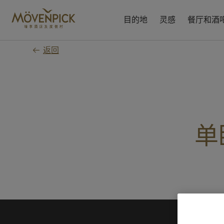
跳
至
目的地
灵感
餐厅和酒
主
要
返回
内
容
单