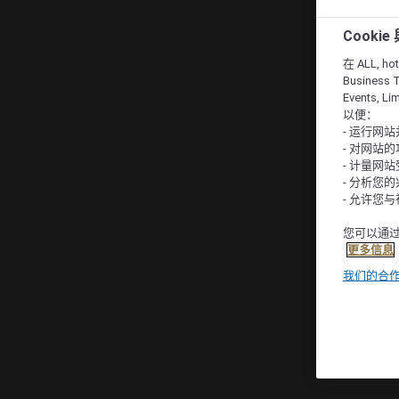
Cooki
在 ALL, hote
Business T
Events, L
以便：
- 运行网
- 对网站
- 计量网
- 分析您
- 允许您
您可以通过
更多信息
我们的合