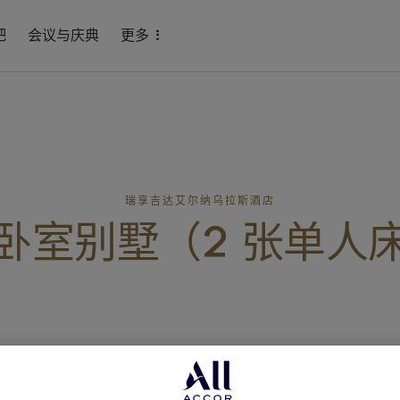
吧
会议与庆典
更多
瑞享吉达艾尔纳乌拉斯酒店
卧室别墅（2 张单人