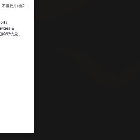
不接受并继续 →
orts,
vities &
和检索信息，