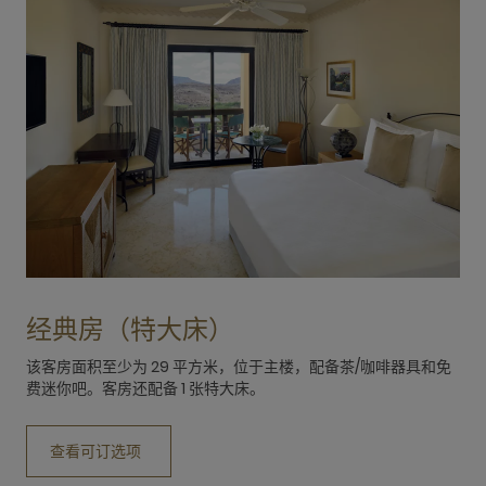
经典房（特大床）
该客房面积至少为 29 平方米，位于主楼，配备茶/咖啡器具和免
t
费迷你吧。客房还配备 1 张特大床。
m
a
查看可订选项