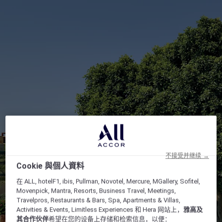
不接受并继续 →
Cookie 與個人資料
在 ALL, hotelF1, ibis, Pullman, Novotel, Mercure, MGallery, Sofitel,
Movenpick, Mantra, Resorts, Business Travel, Meetings,
Travelpros, Restaurants & Bars, Spa, Apartments & Villas,
Activities & Events, Limitless Experiences 和 Hera 网站上，
雅高及
其合作伙伴
希望在您的设备上存储和检索信息，以便：