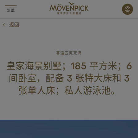
跳
至
菜单
主
返回
要
内
容
慕温匹克死海
皇家海景别墅；185 平方米；6
间卧室，配备 3 张特大床和 3
张单人床；私人游泳池。