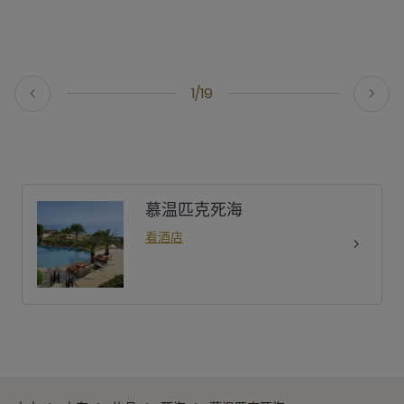
1/19
慕温匹克死海
看酒店