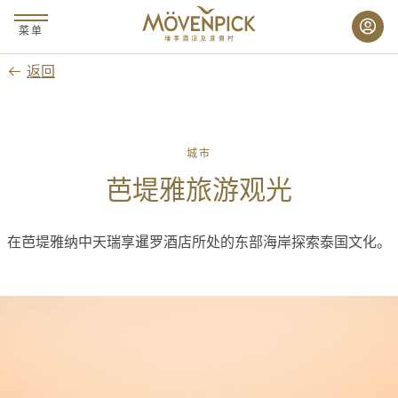
跳
至
菜单
主
返回
要
内
容
城市
芭堤雅旅游观光
在芭堤雅纳中天瑞享暹罗酒店所处的东部海岸探索泰国文化。