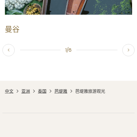
曼谷
1/6
中文
亚洲
泰国
芭堤雅
芭堤雅旅游观光