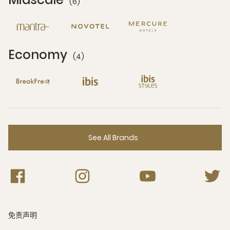
(6)
6 Partners
Economy
(4)
4 Partners
See All Brands
免责声明