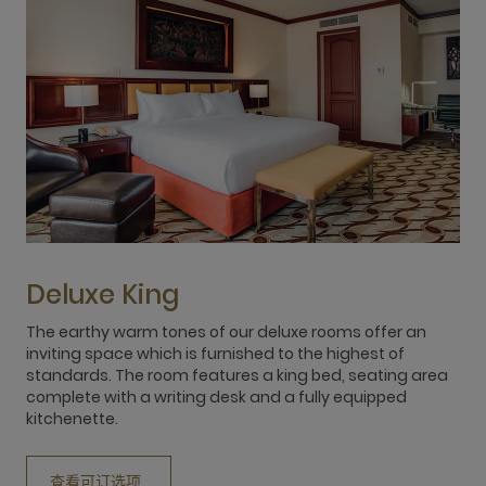
Deluxe King
The earthy warm tones of our deluxe rooms offer an
T
inviting space which is furnished to the highest of
d
standards. The room features a king bed, seating area
r
complete with a writing desk and a fully equipped
a
kitchenette.
查看可订选项