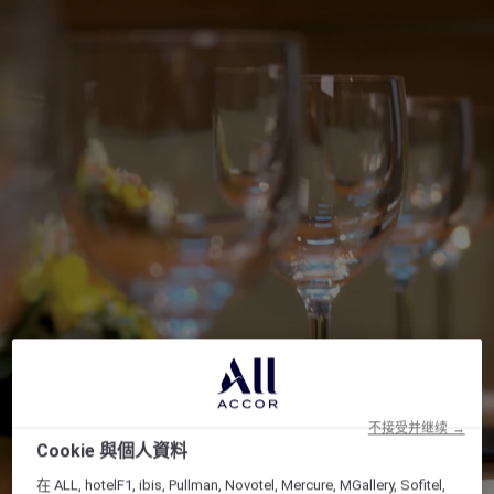
不接受并继续 →
Cookie 與個人資料
在 ALL, hotelF1, ibis, Pullman, Novotel, Mercure, MGallery, Sofitel,