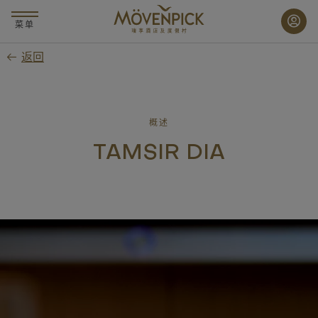
跳
至
菜单
主
返回
要
内
容
概述
TAMSIR DIA