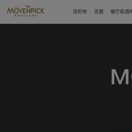
跳
至
目的地
灵感
餐厅和酒
主
要
内
容
M