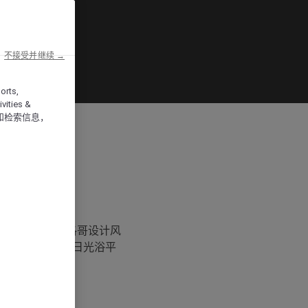
不接受并继续 →
orts,
vities &
和检索信息，
与众不同的摩洛哥设计风
池、带有休闲区的日光浴平