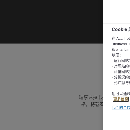
Cooki
在 ALL, hote
Business T
Events, L
以便：
- 运行网
- 对网站
- 计量网
- 分析您
- 允许您
您可以通过
瑞享达拉卡姆号游船是巡
更多信息
格，将载着您徜徉于 7
我们的合