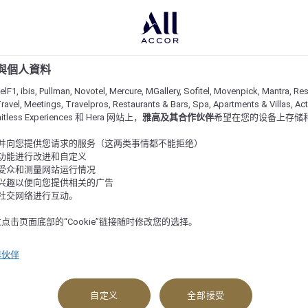
e 與個人資料
lF1, ibis, Pullman, Novotel, Mercure, MGallery, Sofitel, Movenpick, Mantra, Res
ravel, Meetings, Travelpros, Restaurants & Bars, Spa, Apartments & Villas, Acti
imitless Experiences 和 Hera 网站上，
雅高及其合作伙伴
希望在您的设备上存储
站并向您提供您请求的服务（这两类事情都不能拒绝）
的功能进行改进和自定义
站受众和测量网站运行情况
尼罗河上的难忘之旅
的兴趣以便向您提供相关的广告
与社交网络进行互动。
点击页面底部的“Cookie”链接随时修改您的选择。
弋于乐蜀和阿斯旺之间的最大型尼罗河游船之一。这艘游船具有
,000 千年的历史之旅。船上提供丰富多样的休闲设施，包括泳
作伙伴
台，还有主题派对和健身房。
自定义
全部接受