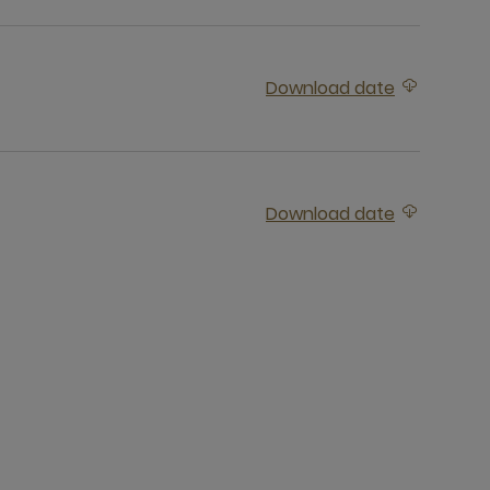
期
Download date
下载附件2022 年达拉卡姆号阿斯旺 - 开罗长途旅行起航日期
期
Download date
下载附件2022 年达拉卡姆号卢克索 - 开罗长途旅行起航日期