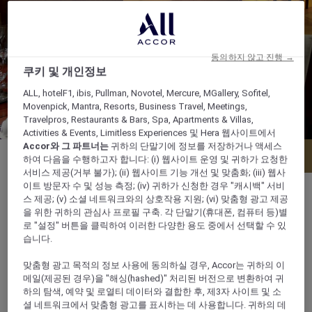
동의하지 않고 진행 →
쿠키 및 개인정보
ALL, hotelF1, ibis, Pullman, Novotel, Mercure, MGallery, Sofitel,
Movenpick, Mantra, Resorts, Business Travel, Meetings,
Travelpros, Restaurants & Bars, Spa, Apartments & Villas,
Activities & Events, Limitless Experiences 및 Hera 웹사이트에서
Accor와 그 파트너는
귀하의 단말기에 정보를 저장하거나 액세스
메뉴
테이블 예약
하여 다음을 수행하고자 합니다: (i) 웹사이트 운영 및 귀하가 요청한
서비스 제공(거부 불가); (ii) 웹사이트 기능 개선 및 맞춤화; (iii) 웹사
이트 방문자 수 및 성능 측정; (iv) 귀하가 신청한 경우 "캐시백" 서비
스 제공; (v) 소셜 네트워크와의 상호작용 지원; (vi) 맞춤형 광고 제공
을 위한 귀하의 관심사 프로필 구축. 각 단말기(휴대폰, 컴퓨터 등)별
로 "설정" 버튼을 클릭하여 이러한 다양한 용도 중에서 선택할 수 있
35 Moo 4 Cherngtalay Thalang, 83110,
습니다.
phuket, 태국
맞춤형 광고 목적의 정보 사용에 동의하실 경우, Accor는 귀하의 이
메일(제공된 경우)을 "해싱(hashed)" 처리된 버전으로 변환하여 귀
+66 76 310400
하의 탐색, 예약 및 로열티 데이터와 결합한 후, 제3자 사이트 및 소
셜 네트워크에서 맞춤형 광고를 표시하는 데 사용합니다. 귀하의 데