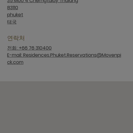
35 Moo 4 Cherngtalay Thalang
83110
phuket
태국
연락처
전화: +66 76 310400
E-mail: Residences.Phuket.Reservations@Movenpi
ck.com