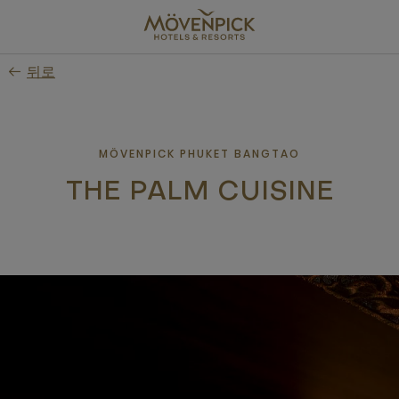
Skip
to
main
뒤로
content
MÖVENPICK PHUKET BANGTAO
THE PALM CUISINE