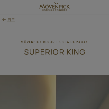
Skip
to
main
뒤로
content
MÖVENPICK RESORT & SPA BORACAY
SUPERIOR KING