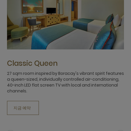
Classic Queen
27 sqm room inspired by Boracay's vibrant spirit features
2
a queen-sized, individually controlled air-conditioning,
t
40-inch LED flat screen TV with local and international
a
channels.
c
지금 예약