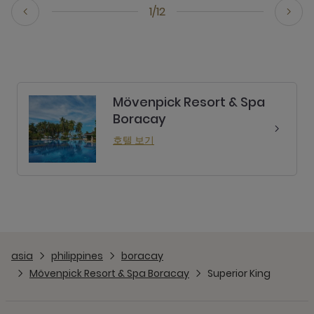
1/12
Mövenpick Resort & Spa
Boracay
호텔 보기
asia
philippines
boracay
Mövenpick Resort & Spa Boracay
Superior King