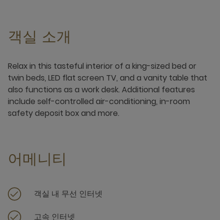
객실 소개
Relax in this tasteful interior of a king-sized bed or
twin beds, LED flat screen TV, and a vanity table that
also functions as a work desk. Additional features
include self-controlled air-conditioning, in-room
safety deposit box and more.
어메니티
객실 내 무선 인터넷
고속 인터넷