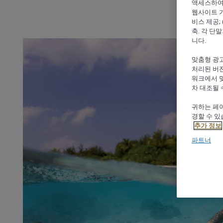
액세스하여 
웹사이트 기능
비스 제공;
축. 각 단
니다.
맞춤형 광고
처리된 버전
워크에서 
차 대조될 
귀하는 페이
경할 수 있
추가 정보
파트너