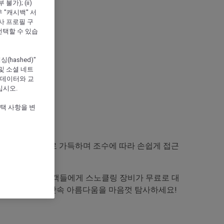
); (ii)
우 "캐시백" 서
심사 프로필 구
선택할 수 있습
hashed)"
및 소셜 네트
 데이터와 교
십시오.
위치
선택 사항을 변
운 해양 생물들로 가득하며 조수에 따라 손쉽게 접근
박하시는 모든 고객들에게 스노클링 장비가 무료로 대
를 픽업하고 바닷속 아름다움을 마음껏 탐사하세요!