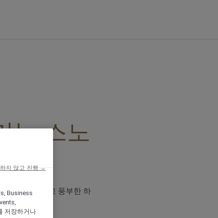
기는 스노
하지 않고 진행 →
에 최적인 활기 넘치고 풍부한 하
ts, Business
vents,
를 저장하거나