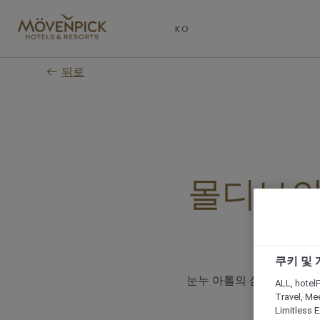
Skip
to
KO
main
content
뒤로
몰디브의
쿠키 및
눈누 아톨의 심장부에 위치한 M
ALL, hotelF
Travel, Mee
Limitles