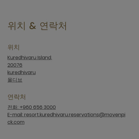
위치 & 연락처
위치
Kuredhivaru Island,
20076
kuredhivaru
몰디브
연락처
전화: +960 656 3000
E-mail: resort.kuredhivaru.reservations@movenpi
ck.com