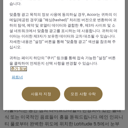
브
습니다.
맞춤형 광고 목적의 정보 사용에 동의하실 경우, Accor는 귀하의 이
+960 656 3000
메일(제공된 경우)을 "해싱(hashed)" 처리된 버전으로 변환하여 귀
하의 탐색, 예약 및 로열티 데이터와 결합한 후, 제3자 사이트 및 소
셜 네트워크에서 맞춤형 광고를 표시하는 데 사용합니다. 귀하의 데
이터는 이러한 제3자가 보유한 데이터와 교차 대조될 수 있습니다.
자세한 내용은 "설정" 버튼을 통해 "맞춤형 광고" 섹션을 참조해 주
십시오.
레스토랑 소개
귀하는 페이지 하단의 "쿠키" 링크를 통해 접속 가능한 "설정" 버튼
을 클릭하여 언제든지 선택 사항을 변경할 수 있습니다.
트렌디한 풀사이드 레스토랑인 Latitude 5.5는 분위기, 편
추가 정보
안한 느낌, 화사한 물가의 장소, 숨 막히는 바다 전경 및 우수
파트너
한 고기 그릴의 적절한 균형을 갖추고 있습니다. Mӧvenpick
Resort Kuredhivaru Maldives에서 즐기는 풀사이드 다이
사용자 지정
모든 사항 수락
닝은 실로 기분 좋은 일입니다. 점심으로 'Dhoni의 오늘의
생선'을 즐겨보세요. 열대의 분위기가 가득한 음악에 귀를
기울이시는 동안 섬의 라이프스타일이 반영되어 있는 클래
식 또는 이국적인 음료들이 흥을 돋워드립니다. 메인 인피니
티 풀로부터 완벽한 위도에 위치한 Latitude 5.5에서 눈부