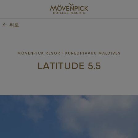
Skip
to
main
뒤로
content
MÖVENPICK RESORT KUREDHIVARU MALDIVES
LATITUDE 5.5