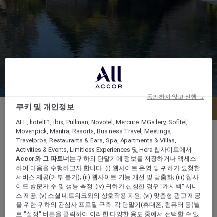
동의하지 않고 진행 →
쿠키 및 개인정보
메뉴
테이블 예약
ALL, hotelF1, ibis, Pullman, Novotel, Mercure, MGallery, Sofitel,
Movenpick, Mantra, Resorts, Business Travel, Meetings,
Travelpros, Restaurants & Bars, Spa, Apartments & Villas,
Activities & Events, Limitless Experiences 및 Hera 웹사이트에서
Accor와 그 파트너는
귀하의 단말기에 정보를 저장하거나 액세스
런치: 12:00 am - 4:00 pm 스낵을 곁들인 해 질
하여 다음을 수행하고자 합니다: (i) 웹사이트 운영 및 귀하가 요청한
무렵의 드링크: 4:00 pm – 07:00 pm 바: 10:00
서비스 제공(거부 불가); (ii) 웹사이트 기능 개선 및 맞춤화; (iii) 웹사
am - 12:00 자정 저녁 : 오후 7:00-오후 10:00
이트 방문자 수 및 성능 측정; (iv) 귀하가 신청한 경우 "캐시백" 서비
스 제공; (v) 소셜 네트워크와의 상호작용 지원; (vi) 맞춤형 광고 제공
을 위한 귀하의 관심사 프로필 구축. 각 단말기(휴대폰, 컴퓨터 등)별
Kuredhivaru Island,, 20076, kuredhivaru, 몰디
로 "설정" 버튼을 클릭하여 이러한 다양한 용도 중에서 선택할 수 있