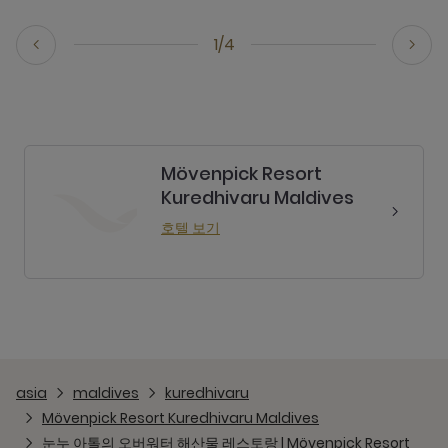
1/4
Mövenpick Resort
Kuredhivaru Maldives
호텔 보기
asia
maldives
kuredhivaru
Mövenpick Resort Kuredhivaru Maldives
눈누 아톨의 오버워터 해산물 레스토랑 | Mövenpick Resort