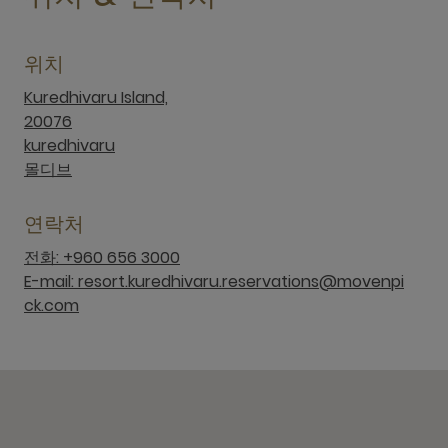
위치
Kuredhivaru Island,
20076
kuredhivaru
몰디브
연락처
전화: +960 656 3000
E-mail: resort.kuredhivaru.reservations@movenpi
ck.com