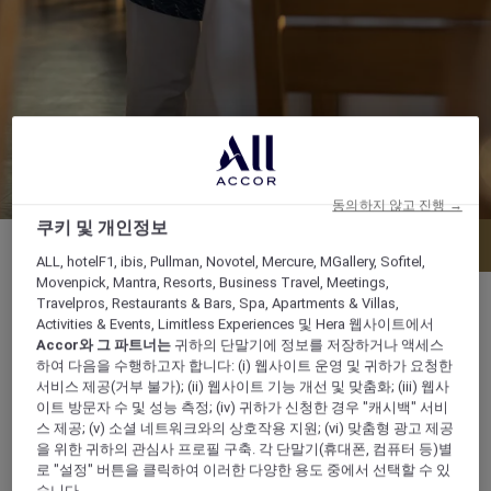
동의하지 않고 진행 →
쿠키 및 개인정보
메뉴
테이블 예약
ALL, hotelF1, ibis, Pullman, Novotel, Mercure, MGallery, Sofitel,
Movenpick, Mantra, Resorts, Business Travel, Meetings,
Travelpros, Restaurants & Bars, Spa, Apartments & Villas,
Activities & Events, Limitless Experiences 및 Hera 웹사이트에서
Accor와 그 파트너는
귀하의 단말기에 정보를 저장하거나 액세스
하여 다음을 수행하고자 합니다: (i) 웹사이트 운영 및 귀하가 요청한
디너: 7:00 pm - 10:00 pm
서비스 제공(거부 불가); (ii) 웹사이트 기능 개선 및 맞춤화; (iii) 웹사
이트 방문자 수 및 성능 측정; (iv) 귀하가 신청한 경우 "캐시백" 서비
Kuredhivaru Island,, 20076, kuredhivaru, 몰디
스 제공; (v) 소셜 네트워크와의 상호작용 지원; (vi) 맞춤형 광고 제공
브
을 위한 귀하의 관심사 프로필 구축. 각 단말기(휴대폰, 컴퓨터 등)별
로 "설정" 버튼을 클릭하여 이러한 다양한 용도 중에서 선택할 수 있
습니다.