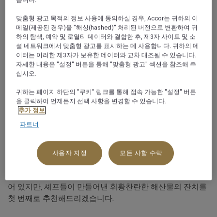
+960 656 3000
맞춤형 광고 목적의 정보 사용에 동의하실 경우, Accor는 귀하의 이
메일(제공된 경우)을 "해싱(hashed)" 처리된 버전으로 변환하여 귀
하의 탐색, 예약 및 로열티 데이터와 결합한 후, 제3자 사이트 및 소
셜 네트워크에서 맞춤형 광고를 표시하는 데 사용합니다. 귀하의 데
이터는 이러한 제3자가 보유한 데이터와 교차 대조될 수 있습니다.
자세한 내용은 "설정" 버튼을 통해 "맞춤형 광고" 섹션을 참조해 주
레스토랑 소개
십시오.
해변가 다이닝의 매력과 시원한 인도양의 바람이 로맨틱한
귀하는 페이지 하단의 "쿠키" 링크를 통해 접속 가능한 "설정" 버튼
을 클릭하여 언제든지 선택 사항을 변경할 수 있습니다.
몰디브의 오버워터 레스토랑인 Bodumas에서 만납니다.
추가 정보
Mӧvenpick Resort Kuredhivaru Maldives의 오버워터 파
파트너
빌리온에 위치한 Bodumas는 바다와 해변의 멋진 전망을
선사하여 완벽한 서비스가 곁들여진 로맨틱한 디너에 안성
맞춤입니다. 인터내셔널한 향신료가 가미된 해산물에 캐주
사용자 지정
모든 사항 수락
얼한 우아함이 어우러진 배경이 더해져 더할 나위 없는 다이
닝 경험을 완성해냅니다. 물론 메뉴에는 다른 옵션도 준비되
어 있지만, 셰프들이 만들어낸 휘황찬란한 해산물의 잔치를
첫 번째로 추천해드리겠습니다.