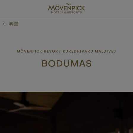
Skip
to
main
뒤로
content
MÖVENPICK RESORT KUREDHIVARU MALDIVES
BODUMAS