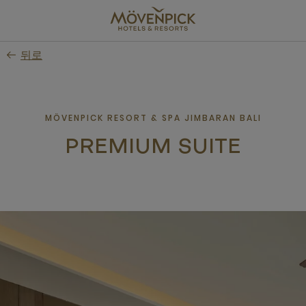
Skip
to
main
뒤로
content
MÖVENPICK RESORT & SPA JIMBARAN BALI
PREMIUM SUITE