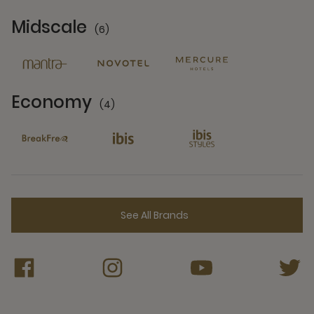
Midscale
(6)
6 Partners
Economy
(4)
4 Partners
See All Brands