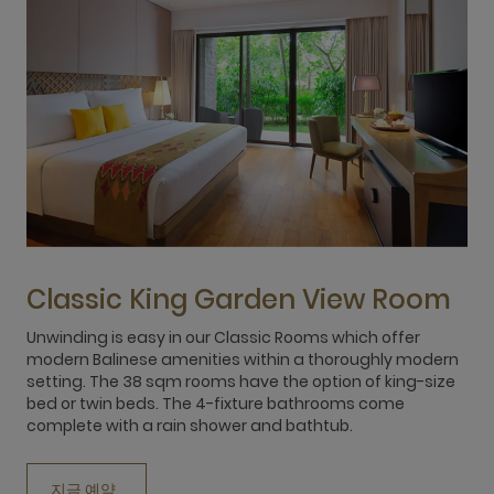
Classic King Garden View Room
Unwinding is easy in our Classic Rooms which offer
U
modern Balinese amenities within a thoroughly modern
o
setting. The 38 sqm rooms have the option of king-size
m
bed or twin beds. The 4-fixture bathrooms come
k
complete with a rain shower and bathtub.
c
지금 예약